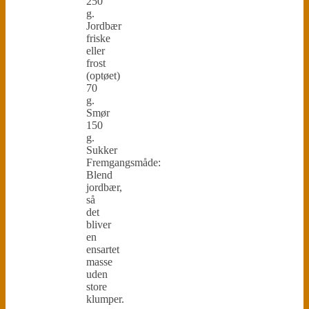
250
g.
Jordbær
friske
eller
frost
(optøet)
70
g.
Smør
150
g.
Sukker
Fremgangsmåde:
Blend
jordbær,
så
det
bliver
en
ensartet
masse
uden
store
klumper.