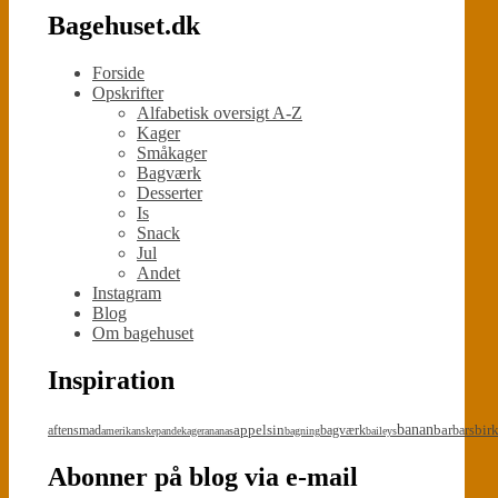
Bagehuset.dk
Forside
Opskrifter
Alfabetisk oversigt A-Z
Kager
Småkager
Bagværk
Desserter
Is
Snack
Jul
Andet
Instagram
Blog
Om bagehuset
Inspiration
appelsin
banan
bar
bir
aftensmad
bagværk
bars
amerikanskepandekager
ananas
bagning
baileys
Abonner på blog via e-mail