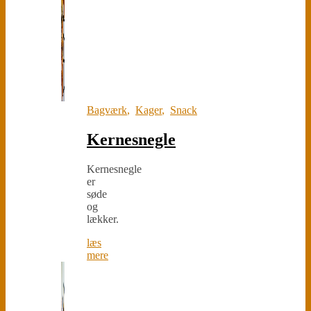
Bagværk
,
Kager
,
Snack
Kernesnegle
Kernesnegle
er
søde
og
lækker.
læs
mere