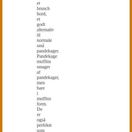
et
brunch
bord,
et
godt
alternativ
til
normale
små
pandekager.
Pandekage
muffins
smager
af
pandekager,
men
bare
i
muffins
form.
De
er
også
perfekte
som