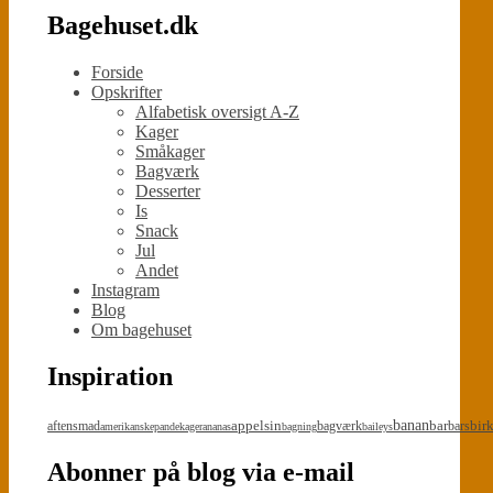
Bagehuset.dk
Forside
Opskrifter
Alfabetisk oversigt A-Z
Kager
Småkager
Bagværk
Desserter
Is
Snack
Jul
Andet
Instagram
Blog
Om bagehuset
Inspiration
appelsin
banan
bar
bir
aftensmad
bagværk
bars
amerikanskepandekager
ananas
bagning
baileys
Abonner på blog via e-mail