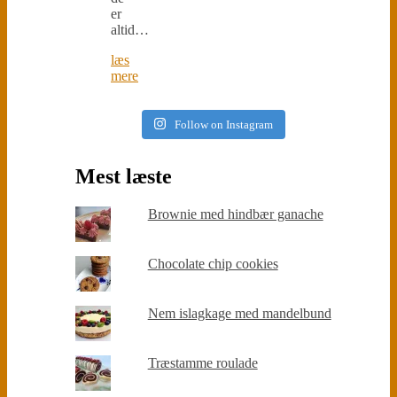
er
altid…
læs
mere
Follow on Instagram
Mest læste
Brownie med hindbær ganache
Chocolate chip cookies
Nem islagkage med mandelbund
Træstamme roulade