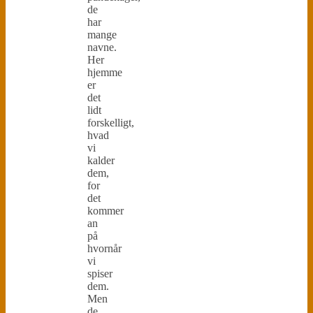
de
har
mange
navne.
Her
hjemme
er
det
lidt
forskelligt,
hvad
vi
kalder
dem,
for
det
kommer
an
på
hvornår
vi
spiser
dem.
Men
de