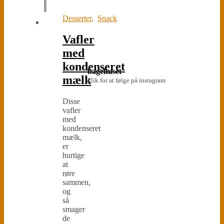
Desserter
,
Snack
Vafler
med
kondenseret
bagehuset
mælk
klik for at følge på instagram
Disse
vafler
med
kondenseret
mælk,
er
hurtige
at
røre
sammen,
og
så
smager
de