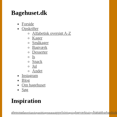
Bagehuset.dk
Forside
Opskrifter
Alfabetisk oversigt A-Z
Kager
Småkager
Bagværk
Desserter
Is
Snack
Jul
Andet
Instagram
Blog
Om bagehuset
Søg
Inspiration
appelsin
banan
bar
bir
aftensmad
bagværk
bars
amerikanskepandekager
ananas
bagning
baileys