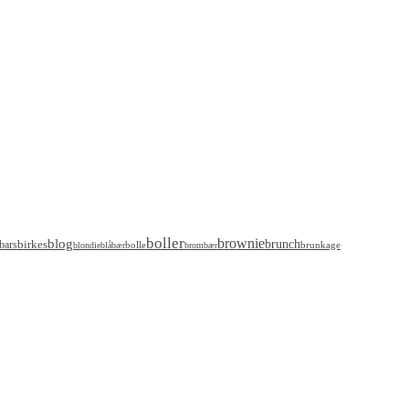
boller
brownie
blog
birkes
brunch
bars
bolle
brunkage
blondie
blåbær
brombær