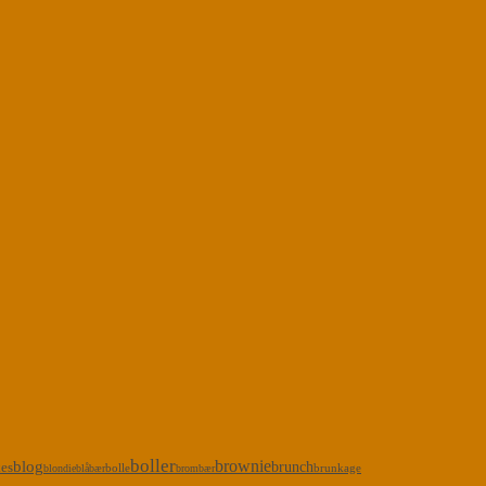
boller
brownie
blog
kes
brunch
bolle
brunkage
blondie
blåbær
brombær