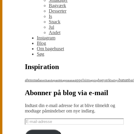
Småkager
Bagværk
Desserter
Is
Snack
Jul
Andet
Instagram
Blog
Om bagehuset
Søg
Inspiration
appelsin
banan
bar
aftensmad
bagværk
amerikanskepandekager
ananas
bagning
baileys
Abonner på blog via e-mail
Indtast din e-mail adresse for at blive tilmeldt og
modtage påmindelser om nye indlæg.
E-
mail-
adresse