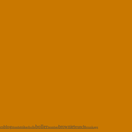
boller
brownie
blog
kes
brunch
bolle
brunkage
blondie
blåbær
brombær