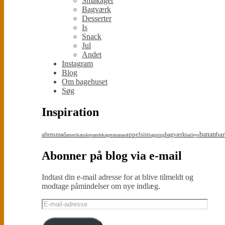
Småkager
Bagværk
Desserter
Is
Snack
Jul
Andet
Instagram
Blog
Om bagehuset
Søg
Inspiration
appelsin
banan
bar
aftensmad
bagværk
amerikanskepandekager
ananas
bagning
baileys
Abonner på blog via e-mail
Indtast din e-mail adresse for at blive tilmeldt og
modtage påmindelser om nye indlæg.
E-
mail-
adresse