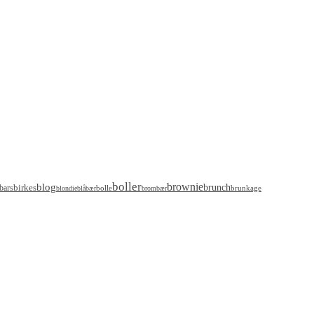
boller
brownie
blog
birkes
brunch
bars
bolle
brunkage
blondie
blåbær
brombær