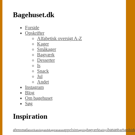
Bagehuset.dk
Forside
Opskrifter
Alfabetisk oversigt A-Z
Kager
Småkager
Bagværk
Desserter
Is
Snack
Jul
Andet
Instagram
Blog
Om bagehuset
Søg
Inspiration
appelsin
banan
bar
bir
aftensmad
bagværk
bars
amerikanskepandekager
ananas
bagning
baileys