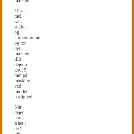
mælken.
Tilsæt
mel,
salt,
sukker
og
kardemomme
og rør
det i
mælken.
Ælt
dejen i
godt 5
min på
maskine,
ved
middel
hastighed.
Når
dejen
har
æltet i
de 5
min