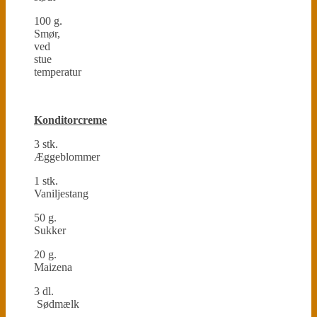
100 g.
Smør,
ved
stue
temperatur
Konditorcreme
3 stk.
Æggeblommer
1 stk.
Vaniljestang
50 g.
Sukker
20 g.
Maizena
3 dl.
Sødmælk