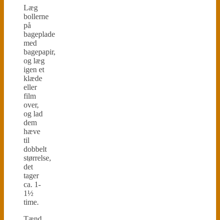
Læg
bollerne
på
bageplade
med
bagepapir,
og læg
igen et
klæde
eller
film
over,
og lad
dem
hæve
til
dobbelt
størrelse,
det
tager
ca. 1-
1½
time.
Tænd