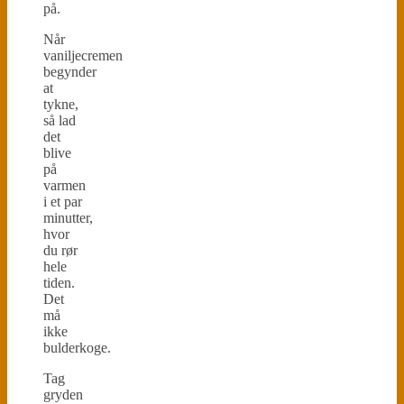
på.
Når
vaniljecremen
begynder
at
tykne,
så lad
det
blive
på
varmen
i et par
minutter,
hvor
du rør
hele
tiden.
Det
må
ikke
bulderkoge.
Tag
gryden