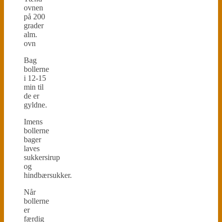
ovnen
på 200
grader
alm.
ovn
Bag
bollerne
i 12-15
min til
de er
gyldne.
Imens
bollerne
bager
laves
sukkersirup
og
hindbærsukker.
Når
bollerne
er
færdig