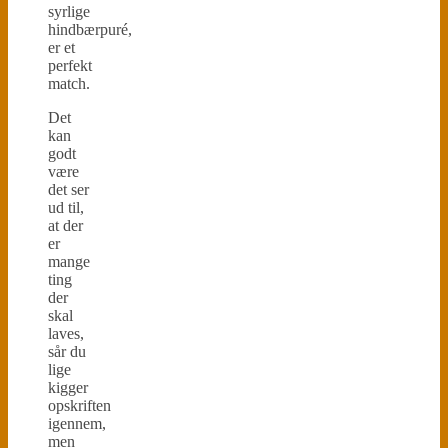
syrlige
hindbærpuré,
er et
perfekt
match.
Det
kan
godt
være
det ser
ud til,
at der
er
mange
ting
der
skal
laves,
sår du
lige
kigger
opskriften
igennem,
men