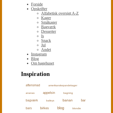
Forside
Opskrifter
Alfabetisk oversigt A-Z
Kager
Småkager
Bagværk
Desserter
Is
Snack
Jul
Andet
Instagram
Blog
Om bagehuset
Inspiration
aftensmad
amerikanskepandekager
appelsin
ananas
bagning
banan
bar
bagværk
baileys
blog
birkes
bars
blondie