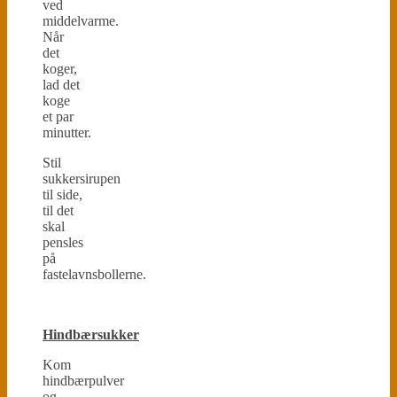
ved
middelvarme.
Når
det
koger,
lad det
koge
et par
minutter.
Stil
sukkersirupen
til side,
til det
skal
pensles
på
fastelavnsbollerne.
Hindbærsukker
Kom
hindbærpulver
og