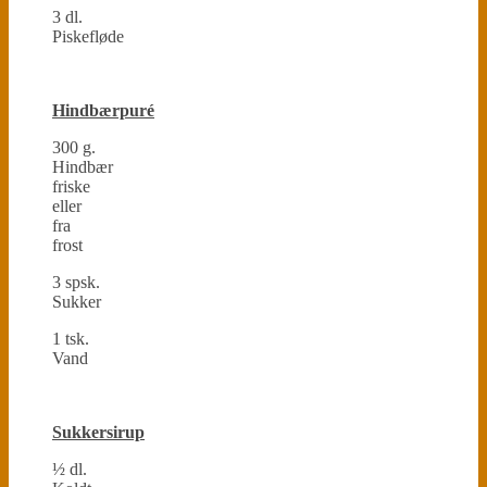
3 dl.
Piskefløde
Hindbærpuré
300 g.
Hindbær
friske
eller
fra
frost
3 spsk.
Sukker
1 tsk.
Vand
Sukkersirup
½ dl.