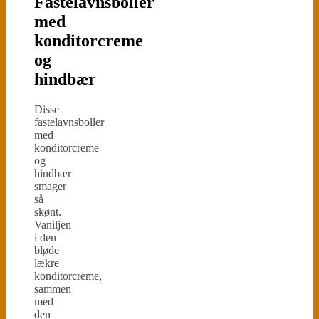
Fastelavnsboller
med
konditorcreme
og
hindbær
Disse
fastelavnsboller
med
konditorcreme
og
hindbær
smager
så
skønt.
Vaniljen
i den
bløde
lækre
konditorcreme,
sammen
med
den