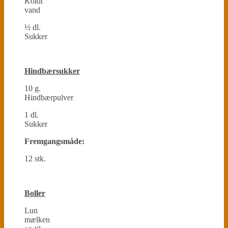
Koldt
vand
½ dl.
Sukker
Hindbærsukker
10 g.
Hindbærpulver
1 dl.
Sukker
Fremgangsmåde:
12 stk.
Boller
Lun
mælken