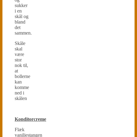
sukker
i en
skål og
bland
det
sammen.
Skåle
skal
være
stor
nok til,
at
bollerne
kan
komme
ned i
skålen
Konditorcreme
Flæk
vaniljestangen