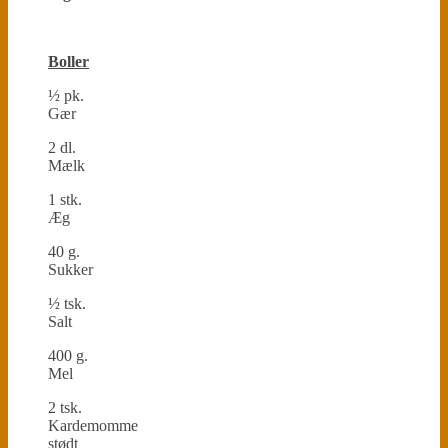
Boller
½ pk.
Gær
2 dl.
Mælk
1 stk.
Æg
40 g.
Sukker
½ tsk.
Salt
400 g.
Mel
2 tsk.
Kardemomme
stødt