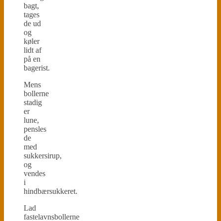
bagt,
tages
de ud
og
køler
lidt af
på en
bagerist.
Mens
bollerne
stadig
er
lune,
pensles
de
med
sukkersirup,
og
vendes
i
hindbærsukkeret.
Lad
fastelavnsbollerne