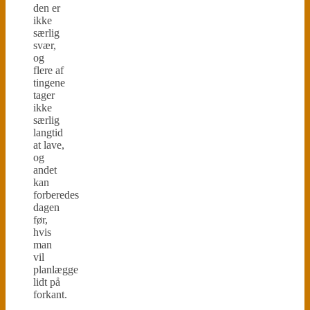
den er
ikke
særlig
svær,
og
flere af
tingene
tager
ikke
særlig
langtid
at lave,
og
andet
kan
forberedes
dagen
før,
hvis
man
vil
planlægge
lidt på
forkant.