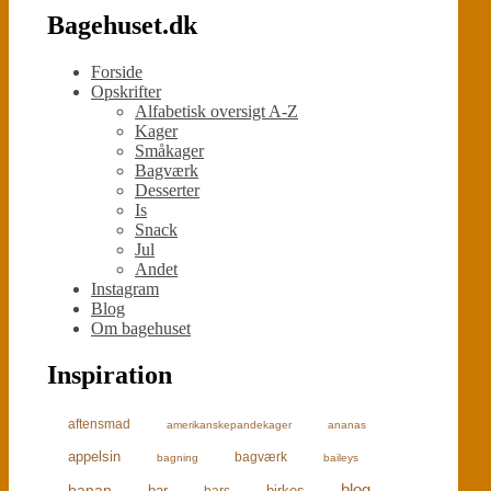
Bagehuset.dk
Forside
Opskrifter
Alfabetisk oversigt A-Z
Kager
Småkager
Bagværk
Desserter
Is
Snack
Jul
Andet
Instagram
Blog
Om bagehuset
Inspiration
aftensmad
amerikanskepandekager
ananas
appelsin
bagværk
bagning
baileys
blog
banan
bar
birkes
bars