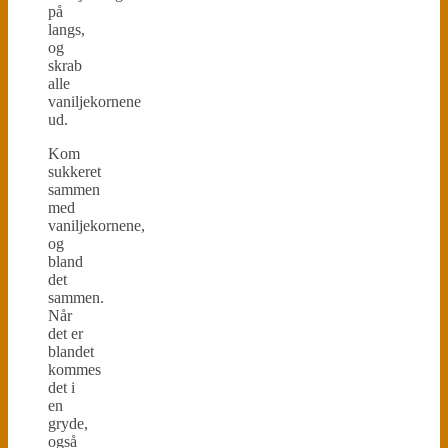
på
langs,
og
skrab
alle
vaniljekornene
ud.
Kom
sukkeret
sammen
med
vaniljekornene,
og
bland
det
sammen.
Når
det er
blandet
kommes
det i
en
gryde,
også