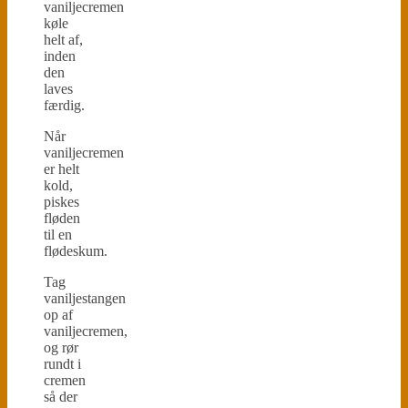
vaniljecremen
køle
helt af,
inden
den
laves
færdig.
Når
vaniljecremen
er helt
kold,
piskes
fløden
til en
flødeskum.
Tag
vaniljestangen
op af
vaniljecremen,
og rør
rundt i
cremen
så der