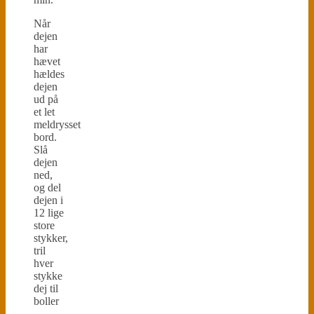
Når
dejen
har
hævet
hældes
dejen
ud på
et let
meldrysset
bord.
Slå
dejen
ned,
og del
dejen i
12 lige
store
stykker,
tril
hver
stykke
dej til
boller