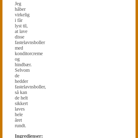
Jeg
håber
virkelig
i får
lyst til,
at lave
disse
fastelavnsboller
med
konditorcreme
og
hindbær.
Selvom
de
hedder
fastelavnsboller,
så kan
de helt
sikkert
laves
hele
året
rundt.
Ingredienser: