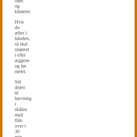
blød
og
klisteret.
Hvis
du
ælter i
hånden,
så skal
smørret
i efter
æggene
og før
melet.
Stil
dejen
til
hævning
i
skålen
med
film
over i
30
min.