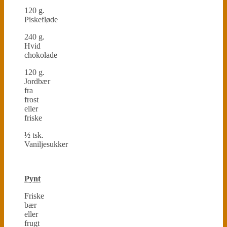
120 g.
Piskefløde
240 g.
Hvid
chokolade
120 g.
Jordbær
fra
frost
eller
friske
½ tsk.
Vaniljesukker
Pynt
Friske
bær
eller
frugt