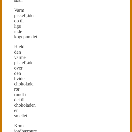
skål.
Varm
piskefløden
op til
lige
inde
kogepunktet.
Hæld
den
varme
piskefløde
over
den
hvide
chokolade,
rør
rundt i
det til
chokoladen
er
smeltet.
Kom
jordbærpure