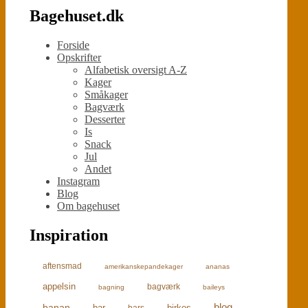
Bagehuset.dk
Forside
Opskrifter
Alfabetisk oversigt A-Z
Kager
Småkager
Bagværk
Desserter
Is
Snack
Jul
Andet
Instagram
Blog
Om bagehuset
Inspiration
aftensmad
amerikanskepandekager
ananas
appelsin
bagværk
bagning
baileys
blog
banan
bar
birkes
bars