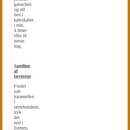
ganachen
og stil
den i
køleskabet
i min.
4 timer
eller til
næste
dag.
Samling
af
tærterne
Fordel
salt-
karamellen
i
tærtebundene,
tryk
det
ned i
formen,