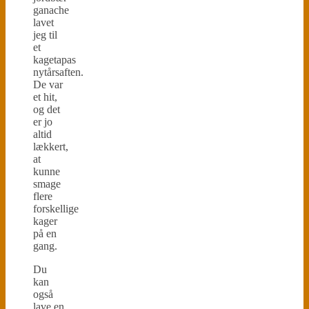
ganache
lavet
jeg til
et
kagetapas
nytårsaften.
De var
et hit,
og det
er jo
altid
lækkert,
at
kunne
smage
flere
forskellige
kager
på en
gang.
Du
kan
også
lave en