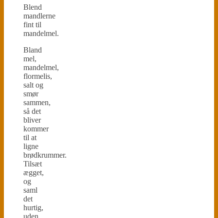
Blend
mandlerne
fint til
mandelmel.
Bland
mel,
mandelmel,
flormelis,
salt og
smør
sammen,
så det
bliver
kommer
til at
ligne
brødkrummer.
Tilsæt
ægget,
og
saml
det
hurtig,
uden