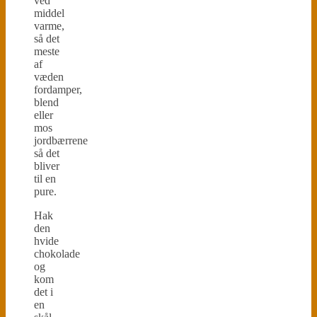
ved
middel
varme,
så det
meste
af
væden
fordamper,
blend
eller
mos
jordbærrene
så det
bliver
til en
pure.
Hak
den
hvide
chokolade
og
kom
det i
en