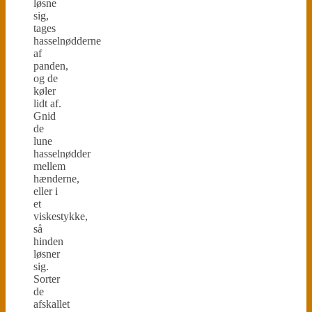
løsne
sig,
tages
hasselnødderne
af
panden,
og de
køler
lidt af.
Gnid
de
lune
hasselnødder
mellem
hænderne,
eller i
et
viskestykke,
så
hinden
løsner
sig.
Sorter
de
afskallet