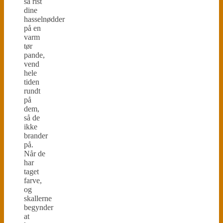
så rist
dine
hasselnødder
på en
varm
tør
pande,
vend
hele
tiden
rundt
på
dem,
så de
ikke
brander
på.
Når de
har
taget
farve,
og
skallerne
begynder
at