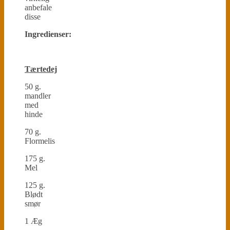
anbefale
disse
Ingredienser:
Tærtedej
50 g.
mandler
med
hinde
70 g.
Flormelis
175 g.
Mel
125 g.
Blødt
smør
1 Æg