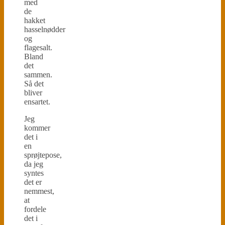
med
de
hakket
hasselnødder
og
flagesalt.
Bland
det
sammen.
Så det
bliver
ensartet.
Jeg
kommer
det i
en
sprøjtepose,
da jeg
syntes
det er
nemmest,
at
fordele
det i