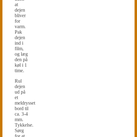
at
dejen
bliver
for
varm.
Pak
dejen
ind i
film,
og læg
den på
køl i 1
time.
Rul
dejen
ud på
et
meldrysset
bord til
ca. 3-4
mm.
Tykkelse.
Sørg
for at