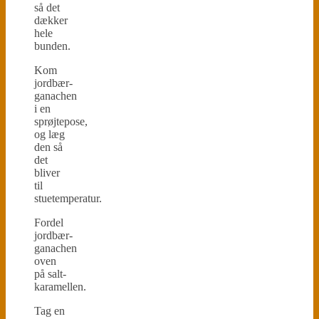
så det
dækker
hele
bunden.
Kom
jordbær-
ganachen
i en
sprøjtepose,
og læg
den så
det
bliver
til
stuetemperatur.
Fordel
jordbær-
ganachen
oven
på salt-
karamellen.
Tag en