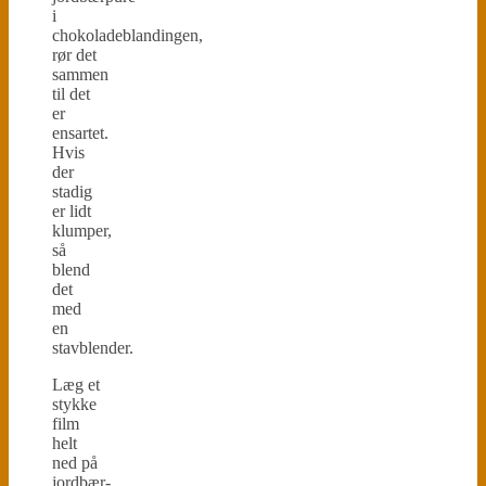
i
chokoladeblandingen,
rør det
sammen
til det
er
ensartet.
Hvis
der
stadig
er lidt
klumper,
så
blend
det
med
en
stavblender.
Læg et
stykke
film
helt
ned på
jordbær-