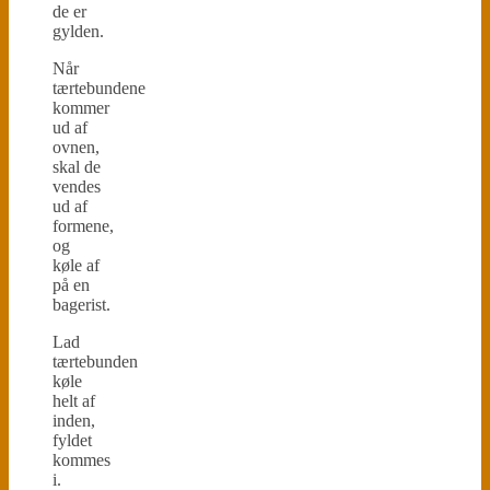
de er
gylden.
Når
tærtebundene
kommer
ud af
ovnen,
skal de
vendes
ud af
formene,
og
køle af
på en
bagerist.
Lad
tærtebunden
køle
helt af
inden,
fyldet
kommes
i.