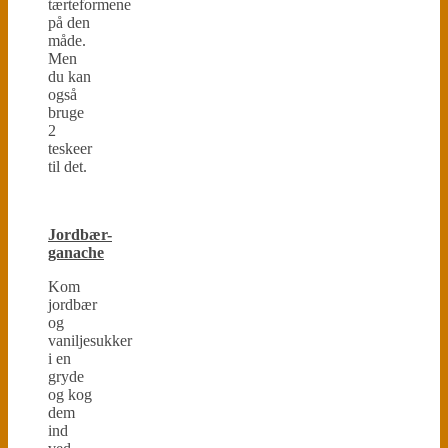
tærteformene
på den
måde.
Men
du kan
også
bruge
2
teskeer
til det.
Jordbær-
ganache
Kom
jordbær
og
vaniljesukker
i en
gryde
og kog
dem
ind