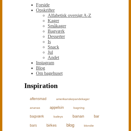
Forside
Opskrifter
Alfabetisk oversigt A-Z
Kager
Småkager
Bagværk
Desserter
Is
Snack
Jul
Andet
Instagram
Blog
Om bagehuset
Inspiration
aftensmad
amerikanskepandekager
appelsin
ananas
bagning
banan
bar
bagværk
baileys
blog
birkes
bars
blondie