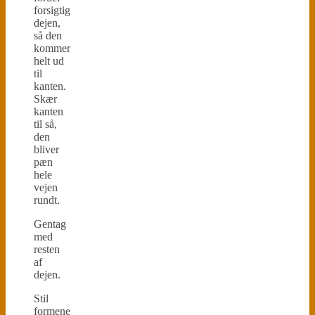
forsigtig
dejen,
så den
kommer
helt ud
til
kanten.
Skær
kanten
til så,
den
bliver
pæn
hele
vejen
rundt.
Gentag
med
resten
af
dejen.
Stil
formene