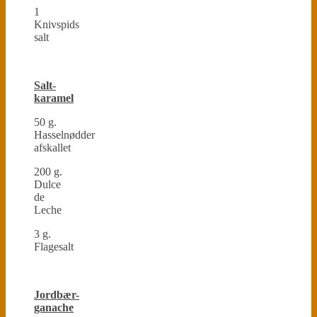
1
Knivspids
salt
Salt-
karamel
50 g.
Hasselnødder
afskallet
200 g.
Dulce
de
Leche
3 g.
Flagesalt
Jordbær-
ganache