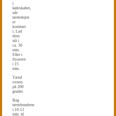
i
køleskabet,
når
tærtedejen
er
kommet
i. Lad
dem
stå i
ca. 30
min.
Eller i
fryseren
i 15
min.
Tænd
ovnen
på 200
grader.
Bag
tærtebundene
i 10-12
min. til