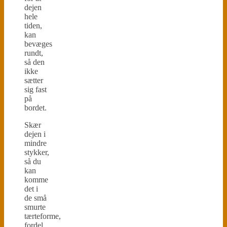
dejen
hele
tiden,
kan
bevæges
rundt,
så den
ikke
sætter
sig fast
på
bordet.
Skær
dejen i
mindre
stykker,
så du
kan
komme
det i
de små
smurte
tærteforme,
fordel