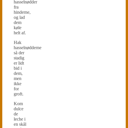
hasselnødder
fra
hinderne,
og lad
dem
køle
helt af.
Hak
hasselnødderne
så der
stadig
er lidt
bid i
dem,
men
ikke
for
groft.
Kom
dulce
de
leche i
en skål