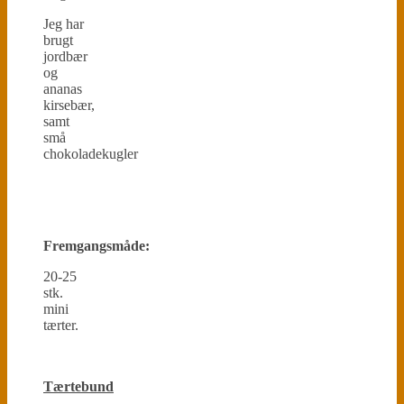
Jeg har
brugt
jordbær
og
ananas
kirsebær,
samt
små
chokoladekugler
Fremgangsmåde:
20-25
stk.
mini
tærter.
Tærtebund