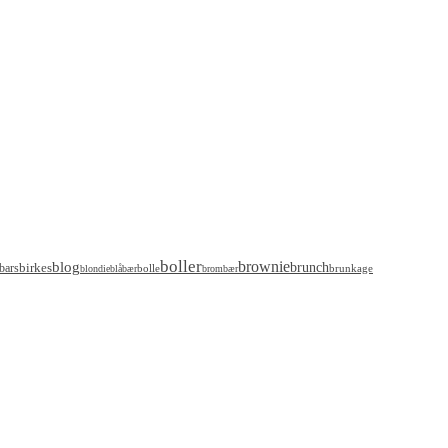
boller
brownie
blog
birkes
brunch
bars
bolle
brunkage
blondie
blåbær
brombær