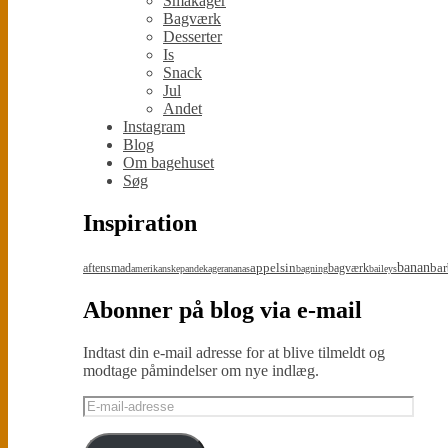
Småkager
Bagværk
Desserter
Is
Snack
Jul
Andet
Instagram
Blog
Om bagehuset
Søg
Inspiration
appelsin
banan
bar
aftensmad
bagværk
amerikanskepandekager
ananas
bagning
baileys
Abonner på blog via e-mail
Indtast din e-mail adresse for at blive tilmeldt og
modtage påmindelser om nye indlæg.