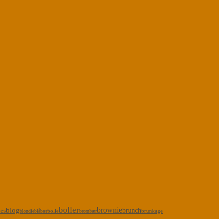
boller
brownie
blog
kes
brunch
bolle
brunkage
blondie
blåbær
brombær