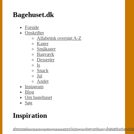
Bagehuset.dk
Forside
Opskrifter
Alfabetisk oversigt A-Z
Kager
Småkager
Bagværk
Desserter
Is
Snack
Jul
Andet
Instagram
Blog
Om bagehuset
Søg
Inspiration
appelsin
banan
bar
bir
aftensmad
bagværk
bars
amerikanskepandekager
ananas
bagning
baileys