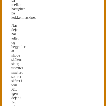
på
mellem
hastighed
på
køkkenmaskine.
Når
dejen
har
æltet,
og
begynder
at
slippe
skålens
sider,
tilsættes
smørret
som er
skåret i
tern.
Ælt
igen
dejen i
3-5