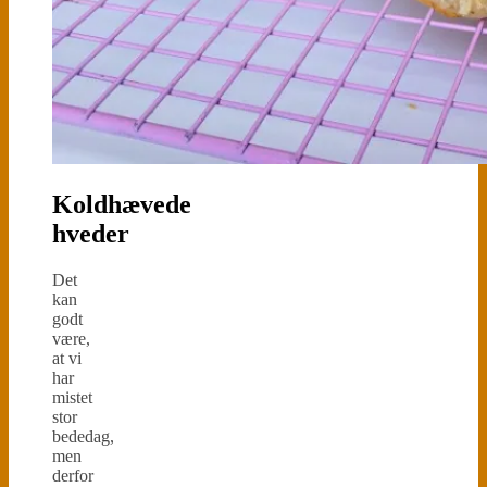
Koldhævede
hveder
Det
kan
godt
være,
at vi
har
mistet
stor
bededag,
men
derfor