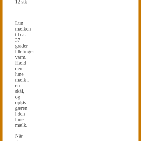
12 stk
Lun
mælken
til ca.
37
grader,
lillefinger
varm.
Hæld
den
lune
mælk i
en
skål,
og
opløs
gæren
i den
lune
mælk.
Når