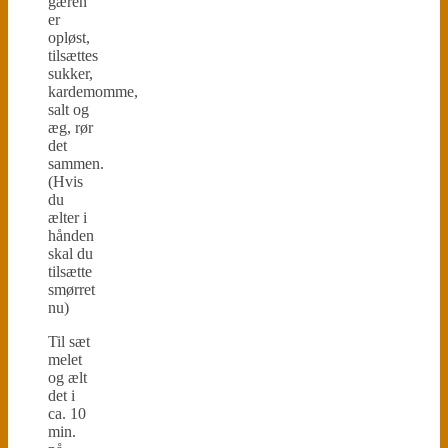
gæren
er
opløst,
tilsættes
sukker,
kardemomme,
salt og
æg, rør
det
sammen.
(Hvis
du
ælter i
hånden
skal du
tilsætte
smørret
nu)
Til sæt
melet
og ælt
det i
ca. 10
min.