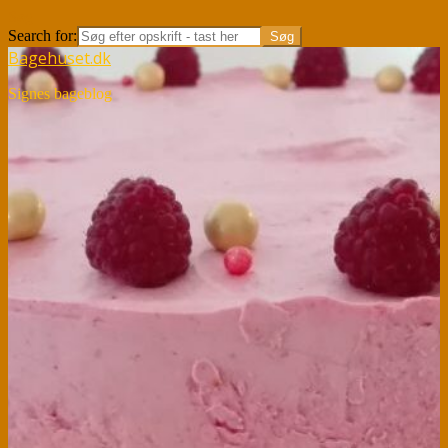
Søg
Search for:
Bagehuset.dk
Signes bageblog