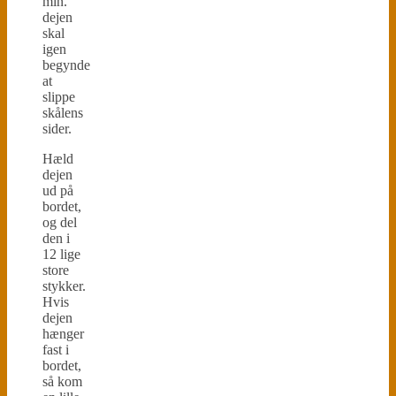
min.
dejen
skal
igen
begynde
at
slippe
skålens
sider.
Hæld
dejen
ud på
bordet,
og del
den i
12 lige
store
stykker.
Hvis
dejen
hænger
fast i
bordet,
så kom