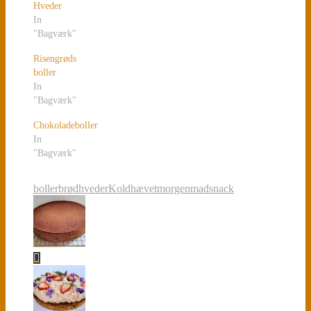
Hveder
In
"Bagværk"
Risengrøds
boller
In
"Bagværk"
Chokoladeboller
In
"Bagværk"
boller
brød
hveder
Koldhævet
morgenmad
snack