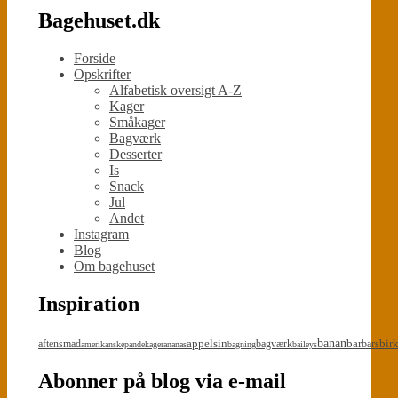
Bagehuset.dk
Forside
Opskrifter
Alfabetisk oversigt A-Z
Kager
Småkager
Bagværk
Desserter
Is
Snack
Jul
Andet
Instagram
Blog
Om bagehuset
Inspiration
appelsin
banan
bar
bir
aftensmad
bagværk
bars
amerikanskepandekager
ananas
bagning
baileys
Abonner på blog via e-mail