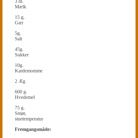
3 dl.
Mælk
15 g.
Gær
5g.
Salt
45g.
Sukker
10g.
Kardemomme
2 Æg
600 g.
Hvedemel
75 g.
Smør,
stuetemperatur
Fremgangsmåde: