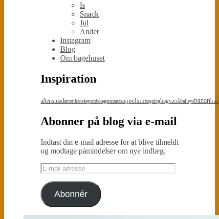
Is
Snack
Jul
Andet
Instagram
Blog
Om bagehuset
Inspiration
appelsin
banan
bar
aftensmad
bagværk
amerikanskepandekager
ananas
bagning
baileys
Abonner på blog via e-mail
Indtast din e-mail adresse for at blive tilmeldt
og modtage påmindelser om nye indlæg.
E-
mail-
adresse
Abonnér