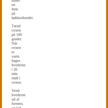
stilles
en
time
på
køkkenbordet.
Tænd
ovnen
på 180
grader.
Når
ovnen
er
varm
bages
hvederne
i 20
min.
midt i
ovnen.
Vend
hvederne
ud af
formen,
og lad