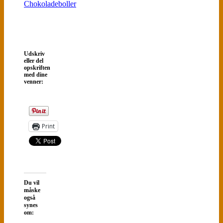
Chokoladeboller
Udskriv
eller del
opskriften
med dine
venner:
Print
Du vil
måske
også
synes
om: