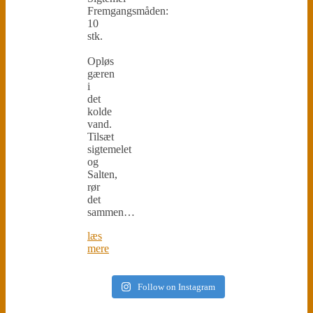
Fremgangsmåden:
10
stk.
Opløs
gæren
i
det
kolde
vand.
Tilsæt
sigtemelet
og
Salten,
rør
det
sammen…
læs
mere
Follow on Instagram