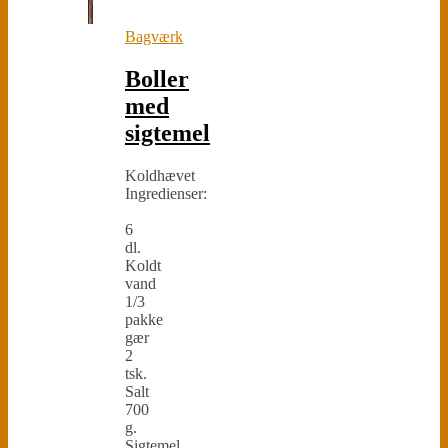
Bagværk
Boller
med
sigtemel
Koldhævet
Ingredienser:
6
dl.
Koldt
vand
1/3
pakke
gær
2
tsk.
Salt
700
g.
Sigtemel