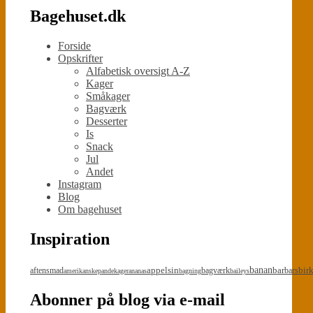
Bagehuset.dk
Forside
Opskrifter
Alfabetisk oversigt A-Z
Kager
Småkager
Bagværk
Desserter
Is
Snack
Jul
Andet
Instagram
Blog
Om bagehuset
Inspiration
appelsin
banan
bar
bir
aftensmad
bagværk
bars
amerikanskepandekager
ananas
bagning
baileys
Abonner på blog via e-mail