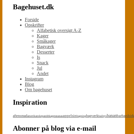
Bagehuset.dk
Forside
Opskrifter
Alfabetisk oversigt A-Z
Kager
Småkager
Bagværk
Desserter
Is
Snack
Jul
Andet
Instagram
Blog
Om bagehuset
Inspiration
appelsin
banan
bar
bir
aftensmad
bagværk
bars
amerikanskepandekager
ananas
bagning
baileys
Abonner på blog via e-mail