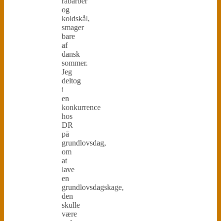
rabarber
og
koldskål,
smager
bare
af
dansk
sommer.
Jeg
deltog
i
en
konkurrence
hos
DR
på
grundlovsdag,
om
at
lave
en
grundlovsdagskage,
den
skulle
være