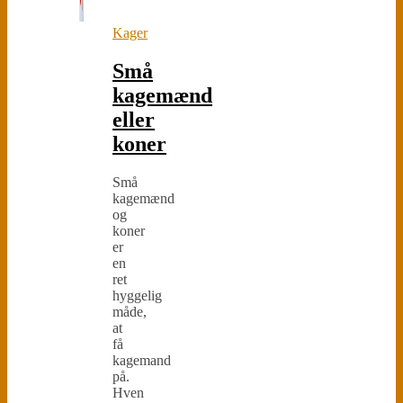
Kager
Små
kagemænd
eller
koner
Små
kagemænd
og
koner
er
en
ret
hyggelig
måde,
at
få
kagemand
på.
Hven