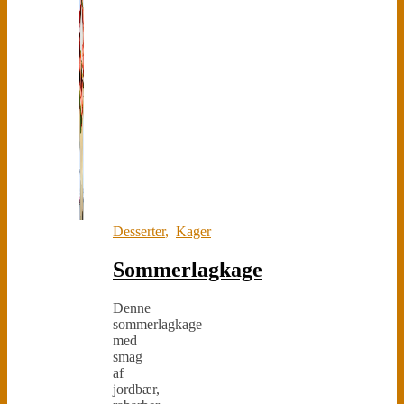
Desserter
,
Kager
Sommerlagkage
Denne
sommerlagkage
med
smag
af
jordbær,