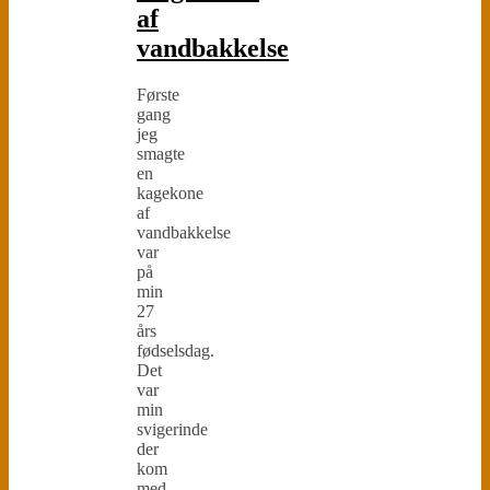
af
vandbakkelse
Første
gang
jeg
smagte
en
kagekone
af
vandbakkelse
var
på
min
27
års
fødselsdag.
Det
var
min
svigerinde
der
kom
med