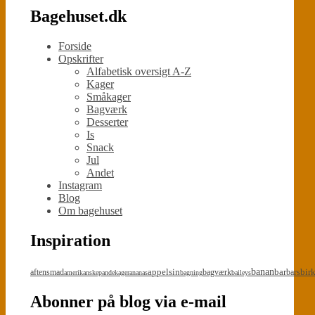
Bagehuset.dk
Forside
Opskrifter
Alfabetisk oversigt A-Z
Kager
Småkager
Bagværk
Desserter
Is
Snack
Jul
Andet
Instagram
Blog
Om bagehuset
Inspiration
appelsin
banan
bar
bir
aftensmad
bagværk
bars
amerikanskepandekager
ananas
bagning
baileys
Abonner på blog via e-mail