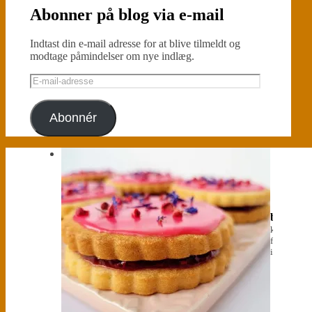
Abonner på blog via e-mail
Indtast din e-mail adresse for at blive tilmeldt og
modtage påmindelser om nye indlæg.
E-
mail-
adresse
Abonnér
bagehus
klik for at
følge på
instagram