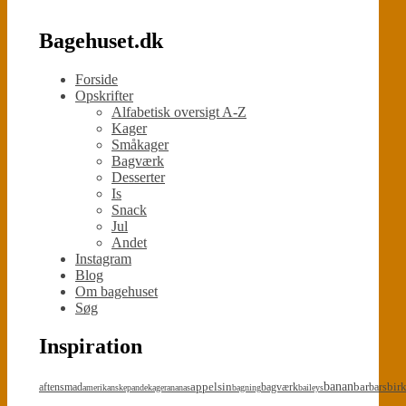
Bagehuset.dk
Forside
Opskrifter
Alfabetisk oversigt A-Z
Kager
Småkager
Bagværk
Desserter
Is
Snack
Jul
Andet
Instagram
Blog
Om bagehuset
Søg
Inspiration
appelsin
banan
bar
bir
aftensmad
bagværk
bars
amerikanskepandekager
ananas
bagning
baileys