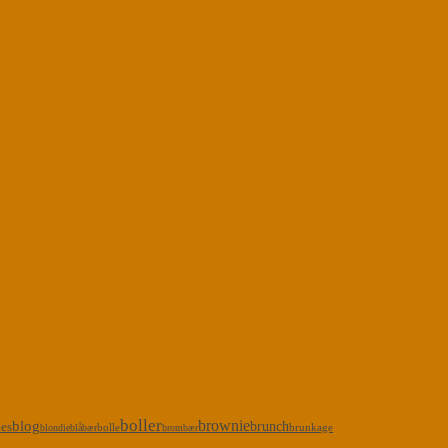
boller
brownie
blog
kes
brunch
bolle
brunkage
blondie
blåbær
brombær