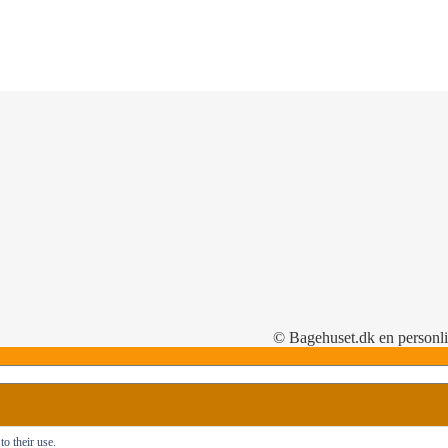
© Bagehuset.dk en personl
o their use.