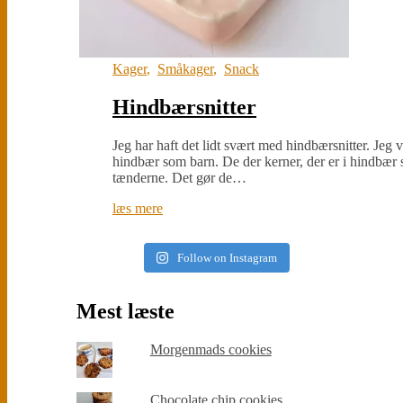
Kager
,
Småkager
,
Snack
Hindbærsnitter
Jeg har haft det lidt svært med hindbærsnitter. Jeg 
hindbær som barn. De der kerner, der er i hindbær sy
tænderne. Det gør de…
læs mere
Follow on Instagram
Mest læste
Morgenmads cookies
Chocolate chip cookies