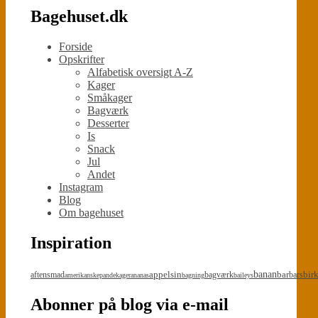
Bagehuset.dk
Forside
Opskrifter
Alfabetisk oversigt A-Z
Kager
Småkager
Bagværk
Desserter
Is
Snack
Jul
Andet
Instagram
Blog
Om bagehuset
Inspiration
appelsin
banan
bar
bir
aftensmad
bagværk
bars
amerikanskepandekager
ananas
bagning
baileys
Abonner på blog via e-mail