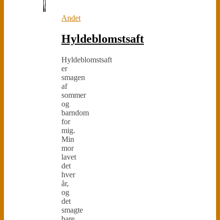
Andet
Hyldeblomstsaft
Hyldeblomstsaft
er
smagen
af
sommer
og
barndom
for
mig.
Min
mor
lavet
det
hver
år,
og
det
smagte
bare