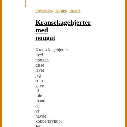
Desserter
,
Kager
,
Snack
Kransekagehjerter
med
nougat
Kransekagehjerter
med
nougat,
disse
lavet
jeg
som
gave
til
min
mand,
da
vi
havde
kobberbryllup.
Jeg