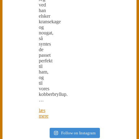
ved
han
elsker
kransekage
og
nougat,
så
syntes
de
passet
perfekt
til
ham,
og
til
vores
kobberbryllup.
…
læs
mere
Follow on Instagram