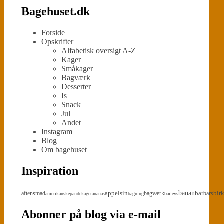
Bagehuset.dk
Forside
Opskrifter
Alfabetisk oversigt A-Z
Kager
Småkager
Bagværk
Desserter
Is
Snack
Jul
Andet
Instagram
Blog
Om bagehuset
Inspiration
appelsin
banan
bar
bir
aftensmad
bagværk
bars
amerikanskepandekager
ananas
bagning
baileys
Abonner på blog via e-mail