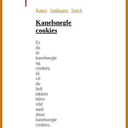
Kager
,
Småkager
,
Snack
Kanelsnegle
cookies
Er
du
til
kanelsnegle
og
cookies,
så
vil
du
helt
sikkert
blive
vild
med
disse
kanelsnegle
cookies.