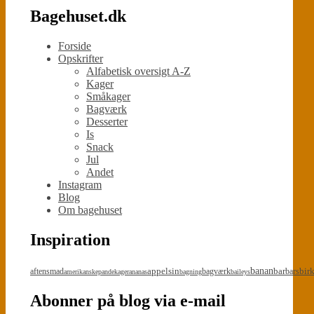
Bagehuset.dk
Forside
Opskrifter
Alfabetisk oversigt A-Z
Kager
Småkager
Bagværk
Desserter
Is
Snack
Jul
Andet
Instagram
Blog
Om bagehuset
Inspiration
appelsin
banan
bar
bir
aftensmad
bagværk
bars
amerikanskepandekager
ananas
bagning
baileys
Abonner på blog via e-mail