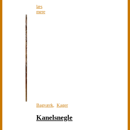
læs
mere
Bagværk
,
Kager
Kanelsnegle