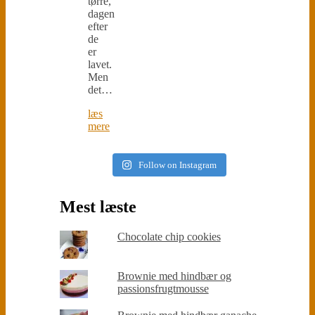
tørre,
dagen
efter
de
er
lavet.
Men
det…
læs
mere
Follow on Instagram
Mest læste
Chocolate chip cookies
Brownie med hindbær og
passionsfrugtmousse