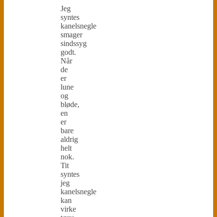
Jeg
syntes
kanelsnegle
smager
sindssyg
godt.
Når
de
er
lune
og
bløde,
en
er
bare
aldrig
helt
nok.
Tit
syntes
jeg
kanelsnegle
kan
virke