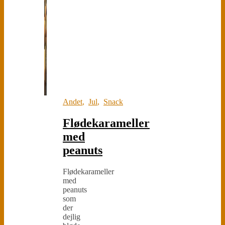
Andet
,
Jul
,
Snack
Flødekarameller
med
peanuts
Flødekarameller
med
peanuts
som
der
dejlig