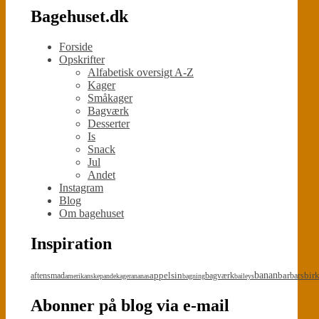
Bagehuset.dk
Forside
Opskrifter
Alfabetisk oversigt A-Z
Kager
Småkager
Bagværk
Desserter
Is
Snack
Jul
Andet
Instagram
Blog
Om bagehuset
Inspiration
appelsin
banan
bar
bir
aftensmad
bagværk
bars
amerikanskepandekager
ananas
bagning
baileys
Abonner på blog via e-mail