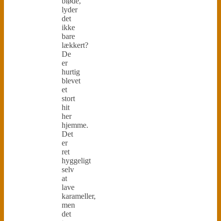
bløde,
lyder
det
ikke
bare
lækkert?
De
er
hurtig
blevet
et
stort
hit
her
hjemme.
Det
er
ret
hyggeligt
selv
at
lave
karameller,
men
det