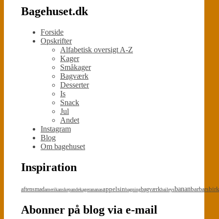
Bagehuset.dk
Forside
Opskrifter
Alfabetisk oversigt A-Z
Kager
Småkager
Bagværk
Desserter
Is
Snack
Jul
Andet
Instagram
Blog
Om bagehuset
Inspiration
appelsin
banan
bar
bir
aftensmad
bagværk
bars
amerikanskepandekager
ananas
bagning
baileys
Abonner på blog via e-mail