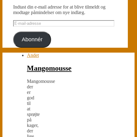
Indtast din e-mail adresse for at blive tilmeldt og
modtage påmindelser om nye indlæg.
E-
mail-
adresse
Abonnér
Andet
Mangomousse
Mangomousse
der
er
god
til
at
sprøjte
på
kager,
der
lige