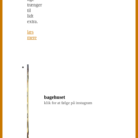
trænger
til
lidt
extra.
læs
mere
bagehuset
klik for at følge på instagram