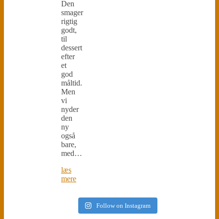
Den
smager
rigtig
godt,
til
dessert
efter
et
god
måltid.
Men
vi
nyder
den
ny
også
bare,
med…
læs
mere
Follow on Instagram