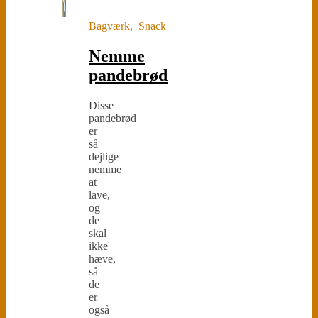
Bagværk
,
Snack
Nemme
pandebrød
Disse
pandebrød
er
så
dejlige
nemme
at
lave,
og
de
skal
ikke
hæve,
så
de
er
også