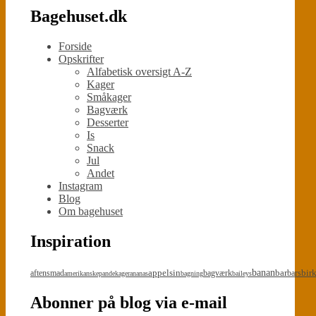
Bagehuset.dk
Forside
Opskrifter
Alfabetisk oversigt A-Z
Kager
Småkager
Bagværk
Desserter
Is
Snack
Jul
Andet
Instagram
Blog
Om bagehuset
Inspiration
appelsin
banan
bar
bir
aftensmad
bagværk
bars
amerikanskepandekager
ananas
bagning
baileys
Abonner på blog via e-mail