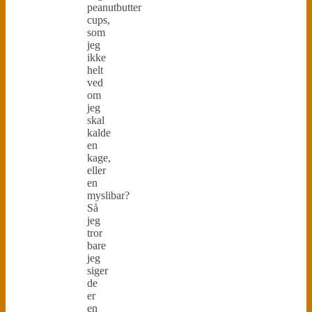
peanutbutter
cups,
som
jeg
ikke
helt
ved
om
jeg
skal
kalde
en
kage,
eller
en
myslibar?
Så
jeg
tror
bare
jeg
siger
de
er
en