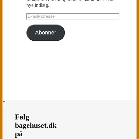
nye indlæg.
E-
mail-
adresse
Abonnér
Følg
bagehuset.dk
på