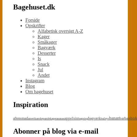
Bagehuset.dk
Forside
Opskrifter
Alfabetisk oversigt A-Z
Kager
Småkager
Bagværk
Desserter
Is
Snack
Jul
Andet
Instagram
Blog
Om bagehuset
Inspiration
appelsin
banan
bar
bir
aftensmad
bagværk
bars
amerikanskepandekager
ananas
bagning
baileys
Abonner på blog via e-mail