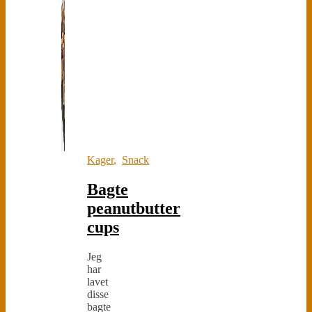
Kager
,
Snack
Bagte
peanutbutter
cups
Jeg
har
lavet
disse
bagte