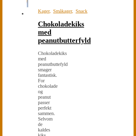
Kager
,
Småkager
,
Snack
Chokoladekiks
med
peanutbutterfyld
Chokoladekiks
med
peanutbuttefyld
smager
fantastisk.
For
chokolade
og
peanut
passer
perfekt
sammen.
Selvom
de
kaldes
kiks,