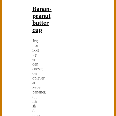
Banan-
peanut
butter
cup
Jeg
tror
ikke
jeg
er
den
eneste,
der
oplever
at
købe
bananer,
og
når
så
de
bliver