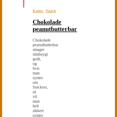
Kager
,
Snack
Chokolade
peanutbutterbar
Chokolade
peanutbutterbar
smager
sindssygt
godt,
og
hvis
man
syntes
om
Snickers,
så
vil
man
helt
sikkert
syntes