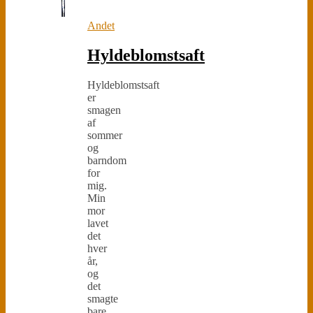
Andet
Hyldeblomstsaft
Hyldeblomstsaft
er
smagen
af
sommer
og
barndom
for
mig.
Min
mor
lavet
det
hver
år,
og
det
smagte
bare