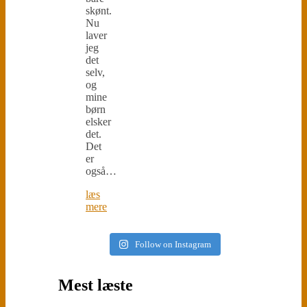
skønt.
Nu
laver
jeg
det
selv,
og
mine
børn
elsker
det.
Det
er
også…
læs
mere
Follow on Instagram
Mest læste