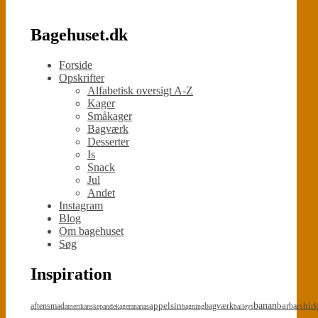
Bagehuset.dk
Forside
Opskrifter
Alfabetisk oversigt A-Z
Kager
Småkager
Bagværk
Desserter
Is
Snack
Jul
Andet
Instagram
Blog
Om bagehuset
Søg
Inspiration
appelsin
banan
bar
bir
aftensmad
bagværk
bars
amerikanskepandekager
ananas
bagning
baileys