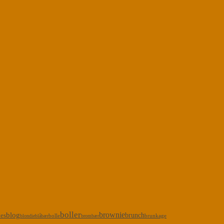
boller
brownie
blog
kes
brunch
bolle
brunkage
blondie
blåbær
brombær