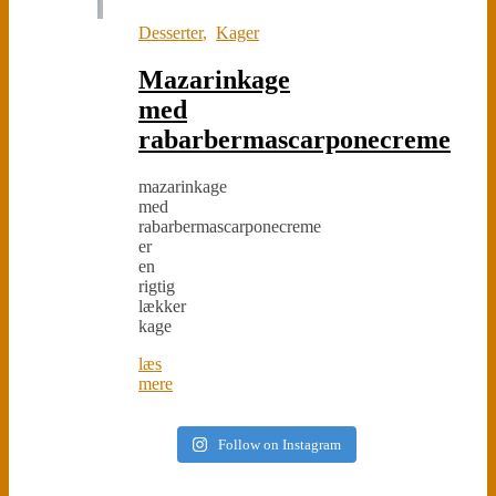
Desserter
,
Kager
Mazarinkage
med
rabarbermascarponecreme
mazarinkage
med
rabarbermascarponecreme
er
en
rigtig
lækker
kage
læs
mere
Follow on Instagram