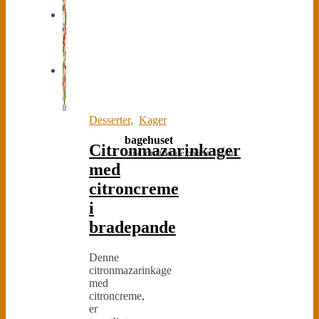
Desserter
,
Kager
bagehuset
Citronmazarinkager
klik for at følge på instagram
med
citroncreme
i
bradepande
Denne
citronmazarinkage
med
citroncreme,
er