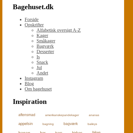
Bagehuset.dk
Forside
Opskrifter
Alfabetisk oversigt A-Z
Kager
Småkager
Bagværk
Desserter
Is
Snack
Jul
Andet
Instagram
Blog
Om bagehuset
Inspiration
aftensmad
amerikanskepandekager
ananas
appelsin
bagværk
bagning
baileys
blog
banan
bar
birkes
bars