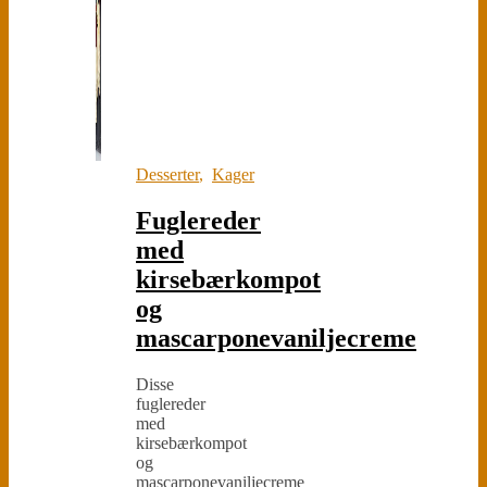
Desserter
,
Kager
Fuglereder
med
kirsebærkompot
og
mascarponevaniljecreme
Disse
fuglereder
med
kirsebærkompot
og
mascarponevaniljecreme