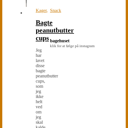
Kager
,
Snack
Bagte
peanutbutter
cups
bagehuset
klik for at følge på instagram
Jeg
har
lavet
disse
bagte
peanutbutter
cups,
som
jeg
ikke
helt
ved
om
jeg
skal
kalde