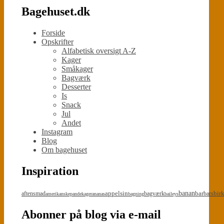
Bagehuset.dk
Forside
Opskrifter
Alfabetisk oversigt A-Z
Kager
Småkager
Bagværk
Desserter
Is
Snack
Jul
Andet
Instagram
Blog
Om bagehuset
Inspiration
appelsin
banan
bar
bir
aftensmad
bagværk
bars
amerikanskepandekager
ananas
bagning
baileys
Abonner på blog via e-mail