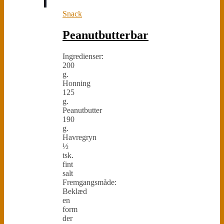
Snack
Peanutbutterbar
Ingredienser:
200
g.
Honning
125
g.
Peanutbutter
190
g.
Havregryn
½
tsk.
fint
salt
Fremgangsmåde:
Beklæd
en
form
der