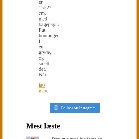
er
15×22
cm.
med
bagepapir.
Put
honningen
i
en
gryde,
og
smelt
det.
Når…
læs
mere
Follow on Instagram
Mest læste