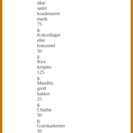
dåse
sødet
kondenseret
mælk
75
g.
Kokosflager
eller
kokosmel
50
g
Rice
krispies
125
g.
Mandler,
groft
hakket
25
g.
Chiafrø
50
g.
Græskarkerner
50