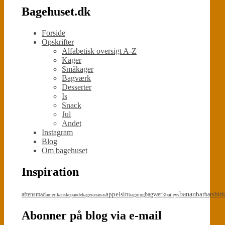
Bagehuset.dk
Forside
Opskrifter
Alfabetisk oversigt A-Z
Kager
Småkager
Bagværk
Desserter
Is
Snack
Jul
Andet
Instagram
Blog
Om bagehuset
Inspiration
appelsin
banan
bar
bir
aftensmad
bagværk
bars
amerikanskepandekager
ananas
bagning
baileys
Abonner på blog via e-mail