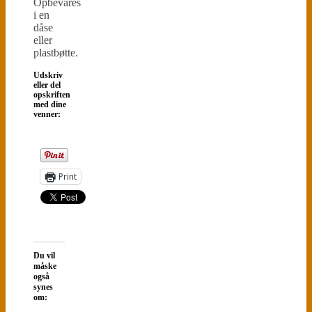
Opbevares
i en
dåse
eller
plastbøtte.
Udskriv
eller del
opskriften
med dine
venner:
Print
Du vil
måske
også
synes
om: