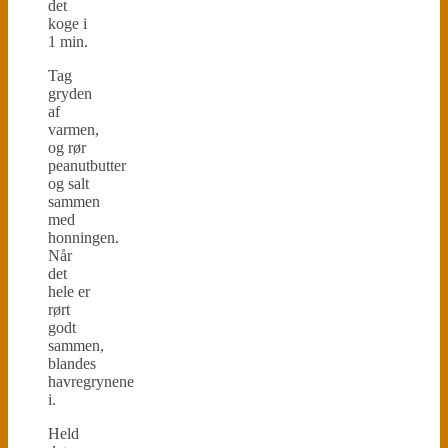
det
koge i
1 min.
Tag
gryden
af
varmen,
og rør
peanutbutter
og salt
sammen
med
honningen.
Når
det
hele er
rørt
godt
sammen,
blandes
havregrynene
i.
Held