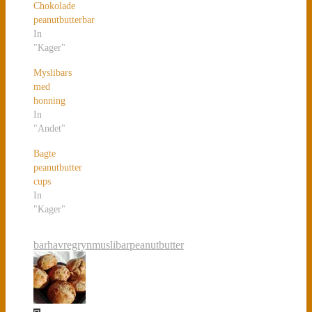
Chokolade
peanutbutterbar
In
"Kager"
Myslibars
med
honning
In
"Andet"
Bagte
peanutbutter
cups
In
"Kager"
bar
havregryn
muslibar
peanutbutter