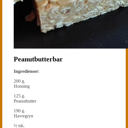
Peanutbutterbar
Ingredienser
:
200 g.
Honning
125 g.
Peanutbutter
190 g.
Havregryn
½ tsk.