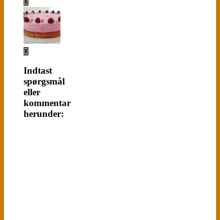
Indtast
spørgsmål
eller
kommentar
herunder: