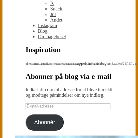
Is
Snack
Jul
Andet
Instagram
Blog
Om bagehuset
Inspiration
appelsin
banan
bar
aftensmad
bagværk
amerikanskepandekager
ananas
bagning
baileys
Abonner på blog via e-mail
Indtast din e-mail adresse for at blive tilmeldt
og modtage påmindelser om nye indlæg.
E-
mail-
adresse
Abonnér