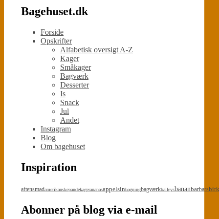
Bagehuset.dk
Forside
Opskrifter
Alfabetisk oversigt A-Z
Kager
Småkager
Bagværk
Desserter
Is
Snack
Jul
Andet
Instagram
Blog
Om bagehuset
Inspiration
appelsin
banan
bar
bir
aftensmad
bagværk
bars
amerikanskepandekager
ananas
bagning
baileys
Abonner på blog via e-mail