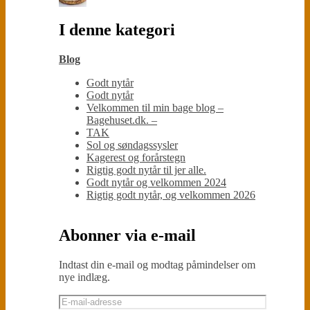
I denne kategori
Blog
Godt nytår
Godt nytår
Velkommen til min bage blog –
Bagehuset.dk. –
TAK
Sol og søndagssysler
Kagerest og forårstegn
Rigtig godt nytår til jer alle.
Godt nytår og velkommen 2024
Rigtig godt nytår, og velkommen 2026
Abonner via e-mail
Indtast din e-mail og modtag påmindelser om
nye indlæg.
E-