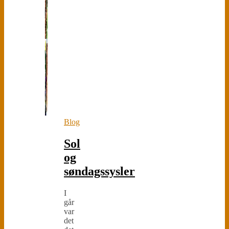
Blog
Sol
og
søndagssysler
I
går
var
det