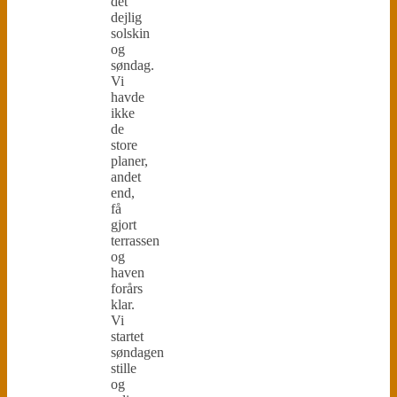
det
dejlig
solskin
og
søndag.
Vi
havde
ikke
de
store
planer,
andet
end,
få
gjort
terrassen
og
haven
forårs
klar.
Vi
startet
søndagen
stille
og