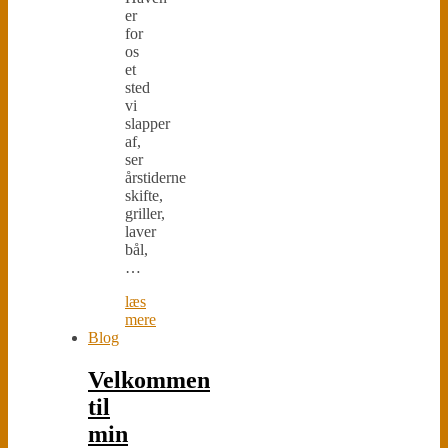
er
for
os
et
sted
vi
slapper
af,
ser
årstiderne
skifte,
griller,
laver
bål,
…
læs
mere
Blog
Velkommen
til
min