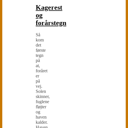
Kagerest
og
forårstegn
Så
kom
det
første
tegn
på
at,
foråret
er
på
vej.
Solen
skinner,
fuglene
fløjter
og
haven
kalder.
Haven