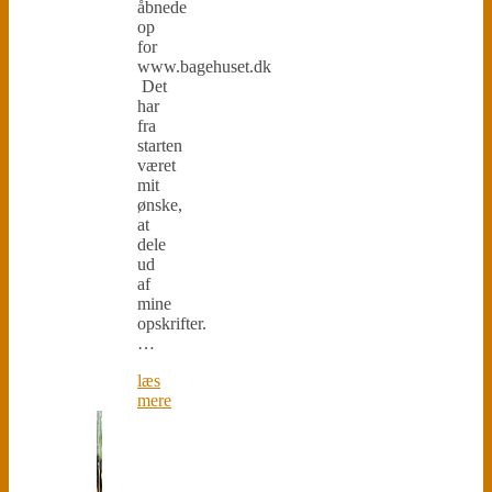
åbnede
op
for
www.bagehuset.dk
Det
har
fra
starten
været
mit
ønske,
at
dele
ud
af
mine
opskrifter.
…
læs
mere