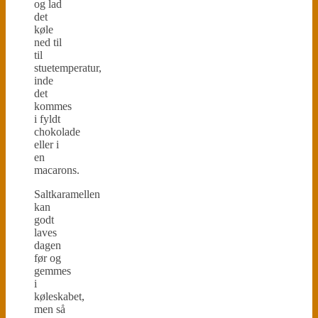
og lad
det
køle
ned til
til
stuetemperatur,
inde
det
kommes
i fyldt
chokolade
eller i
en
macarons.
Saltkaramellen
kan
godt
laves
dagen
før og
gemmes
i
køleskabet,
men så