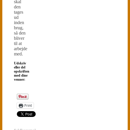
skal
den
tages
ud
inden
brug,
så den
bliver
til at
arbejde
med.
Udskriv
eller del
opskriften
med dine
venner:
Print