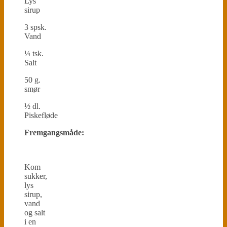
Lys
sirup
3 spsk.
Vand
¼ tsk.
Salt
50 g.
smør
½ dl.
Piskefløde
Fremgangsmåde:
Kom
sukker,
lys
sirup,
vand
og salt
i en