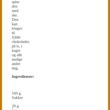
spise
den
med
ske.
Den
kan
bruges
til
fyldte
chokolader,
på is, i
kager
og alle
mulige
andre
ting.
Ingredienser:
160 g.
Sukker
20 g.