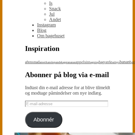
Is
Snack
Jul
Andet
Instagram
Blog
Om bagehuset
Inspiration
appelsin
banan
bar
aftensmad
bagværk
amerikanskepandekager
ananas
bagning
baileys
Abonner på blog via e-mail
Indtast din e-mail adresse for at blive tilmeldt
og modtage påmindelser om nye indlæg.
E-
mail-
adresse
Abonnér