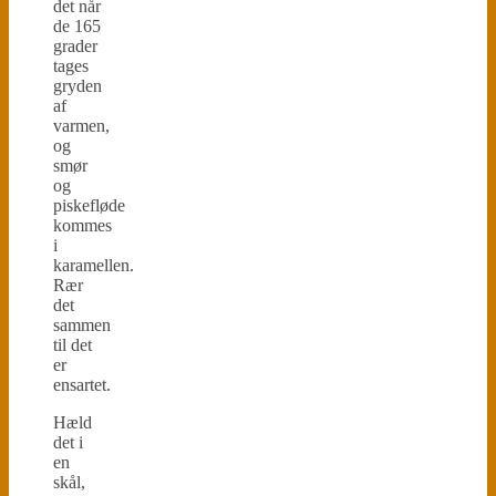
det når
de 165
grader
tages
gryden
af
varmen,
og
smør
og
piskefløde
kommes
i
karamellen.
Rær
det
sammen
til det
er
ensartet.
Hæld
det i
en
skål,