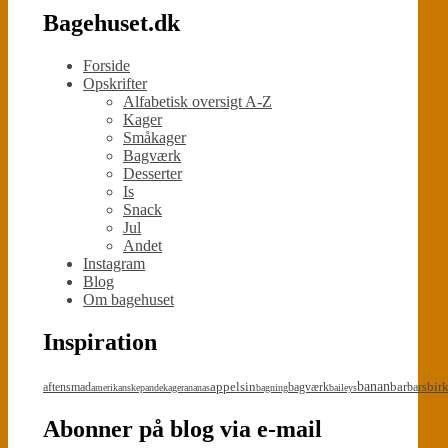
Bagehuset.dk
Forside
Opskrifter
Alfabetisk oversigt A-Z
Kager
Småkager
Bagværk
Desserter
Is
Snack
Jul
Andet
Instagram
Blog
Om bagehuset
Inspiration
appelsin
banan
bar
bir
aftensmad
bagværk
bars
amerikanskepandekager
ananas
bagning
baileys
Abonner på blog via e-mail