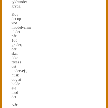
tykbundet
gryde.
Kog
det op
ved
middelvarme
til det
når
165
grader,
der
skal
ikke
røres i
det
undervejs,
husk
dog at
holde
øje
med
det.
Når