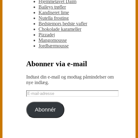
Hjemmelavet Daim
Baileys trøfler
Kandiseret lime
Nutella frosting
Bedstemors bedste vafler
Chokolade karameller
Pizzadej
Mangomousse
Jordbærmousse
Abonner via e-mail
Indtast din e-mail og modtag påmindelser om
nye indlæg.
E-
mail-
adresse
Abonnér