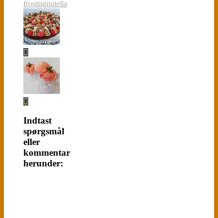
frosting
nutella
Indtast
spørgsmål
eller
kommentar
herunder: