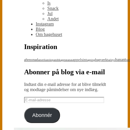
Is
Snack
Jul
Andet
Instagram
Blog
Om bagehuset
Inspiration
appelsin
banan
bar
aftensmad
bagværk
amerikanskepandekager
ananas
bagning
baileys
Abonner på blog via e-mail
Indtast din e-mail adresse for at blive tilmeldt
og modtage påmindelser om nye indlæg.
E-
mail-
adresse
Abonnér