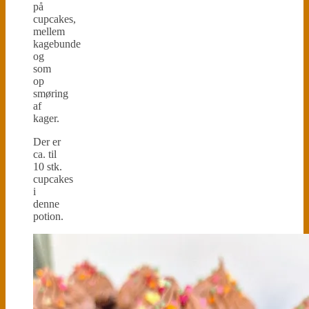
på
cupcakes,
mellem
kagebunde
og
som
op
smøring
af
kager.
Der er
ca. til
10 stk.
cupcakes
i
denne
potion.