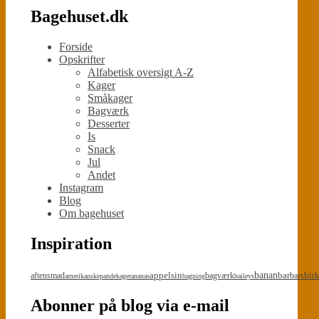
Bagehuset.dk
Forside
Opskrifter
Alfabetisk oversigt A-Z
Kager
Småkager
Bagværk
Desserter
Is
Snack
Jul
Andet
Instagram
Blog
Om bagehuset
Inspiration
appelsin
banan
bar
bir
aftensmad
bagværk
bars
amerikanskepandekager
ananas
bagning
baileys
Abonner på blog via e-mail