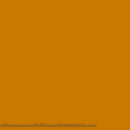
boller
brownie
blog
kes
brunch
bolle
brunkage
blondie
blåbær
brombær