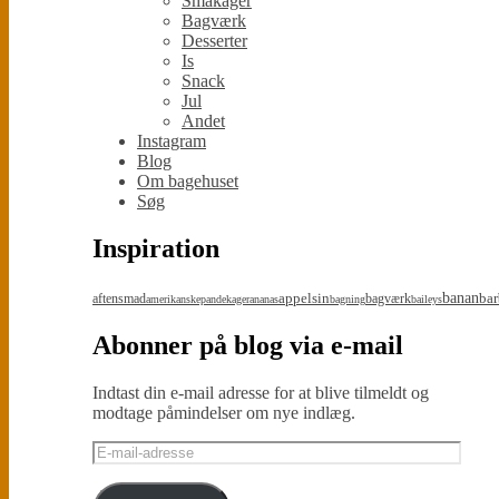
Småkager
Bagværk
Desserter
Is
Snack
Jul
Andet
Instagram
Blog
Om bagehuset
Søg
Inspiration
appelsin
banan
bar
aftensmad
bagværk
amerikanskepandekager
ananas
bagning
baileys
Abonner på blog via e-mail
Indtast din e-mail adresse for at blive tilmeldt og
modtage påmindelser om nye indlæg.
E-
mail-
adresse