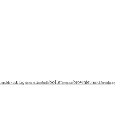
boller
brownie
blog
birkes
brunch
bars
bolle
brunkage
blondie
blåbær
brombær