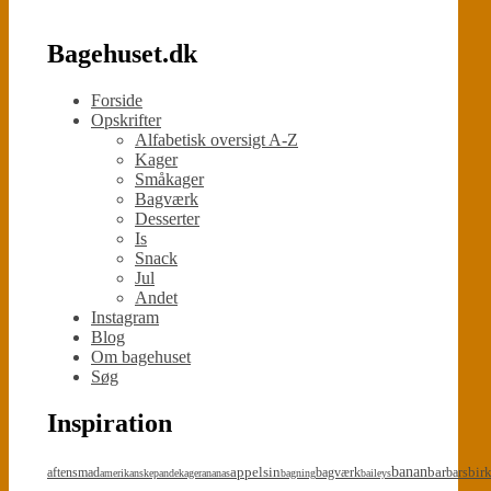
Bagehuset.dk
Forside
Opskrifter
Alfabetisk oversigt A-Z
Kager
Småkager
Bagværk
Desserter
Is
Snack
Jul
Andet
Instagram
Blog
Om bagehuset
Søg
Inspiration
appelsin
banan
bar
bir
aftensmad
bagværk
bars
amerikanskepandekager
ananas
bagning
baileys