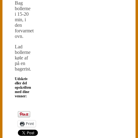
Bag
bollerne
i 15-20
min, i
den
forvarmet
ovn.
Lad
bollerne
køle af
på en
bagerist.
Udskriv
eller del
opskriften
med dine
venner:
Print