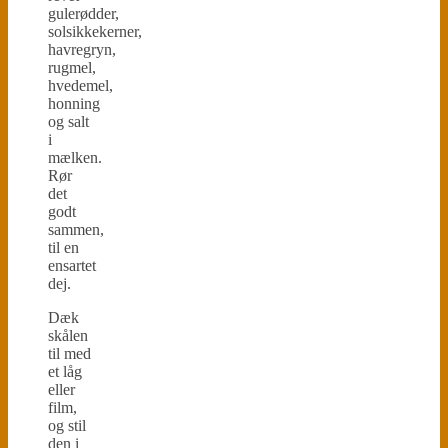
gulerødder,
solsikkekerner,
havregryn,
rugmel,
hvedemel,
honning
og salt
i
mælken.
Rør
det
godt
sammen,
til en
ensartet
dej.
Dæk
skålen
til med
et låg
eller
film,
og stil
den i