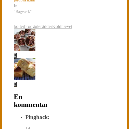
jordbærskum
In
"Bagværk"
boller
brød
gulerødder
Koldhævet
En
kommentar
Pingback:
19.