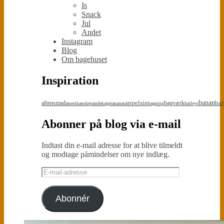
Is
Snack
Jul
Andet
Instagram
Blog
Om bagehuset
Inspiration
appelsin
banan
bar
aftensmad
bagværk
amerikanskepandekager
ananas
bagning
baileys
Abonner på blog via e-mail
Indtast din e-mail adresse for at blive tilmeldt
og modtage påmindelser om nye indlæg.
E-
mail-
adresse
Abonnér