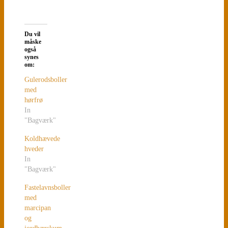
Du vil
måske
også
synes
om:
Gulerodsboller
med
hørfrø
In
"Bagværk"
Koldhævede
hveder
In
"Bagværk"
Fastelavnsboller
med
marcipan
og