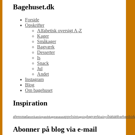
Bagehuset.dk
Forside
Opskrifter
Alfabetisk oversigt A-Z
Kager
Småkager
Bagværk
Desserter
Is
Snack
Jul
Andet
Instagram
Blog
Om bagehuset
Inspiration
appelsin
banan
bar
bir
aftensmad
bagværk
bars
amerikanskepandekager
ananas
bagning
baileys
Abonner på blog via e-mail