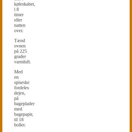
køleskabet,
i 8
timer
eller
natten
over.
Tænd
ovnen
på 225
grader
varmluft.
Med
en
spiseske
fordeles
dejen,
på
bageplader
med
bagepapir,
til 18
boller.