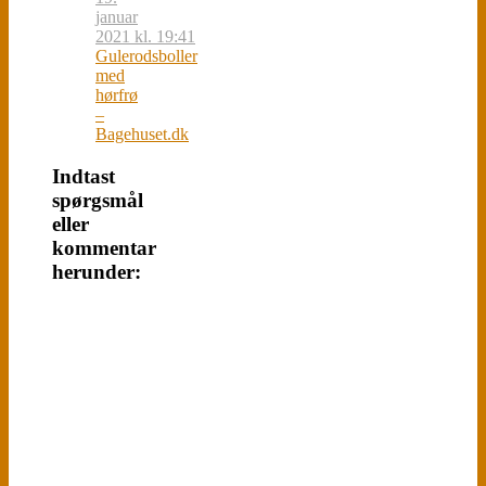
januar
2021 kl. 19:41
Gulerodsboller
med
hørfrø
–
Bagehuset.dk
Indtast
spørgsmål
eller
kommentar
herunder: