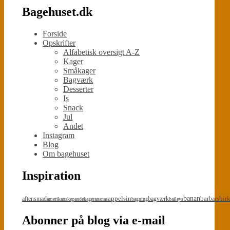
Bagehuset.dk
Forside
Opskrifter
Alfabetisk oversigt A-Z
Kager
Småkager
Bagværk
Desserter
Is
Snack
Jul
Andet
Instagram
Blog
Om bagehuset
Inspiration
appelsin
banan
bar
bir
aftensmad
bagværk
bars
amerikanskepandekager
ananas
bagning
baileys
Abonner på blog via e-mail