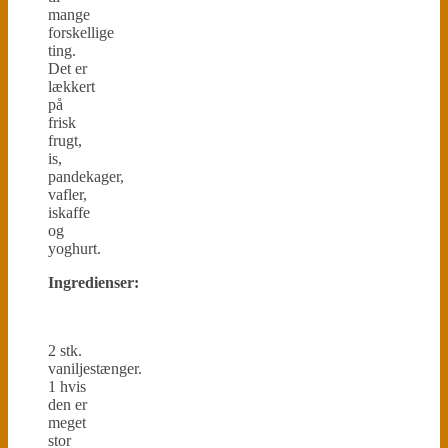
mange
forskellige
ting.
Det er
lækkert
på
frisk
frugt,
is,
pandekager,
vafler,
iskaffe
og
yoghurt.
Ingredienser:
2 stk.
vaniljestænger.
1 hvis
den er
meget
stor