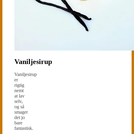
Vaniljesirup
Vaniljesirup
er
rigtig
nemt
at lav
selv,
og så
smager
det jo
bare
fantastisk.