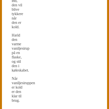
ind,
den vil
blive
tykkere
når
den er
kold.
Hæld
den
varme
vaniljesirup
på en
flaske,
og stil
den i
køleskabet.
Når
vaniljesiruppen
er kold
er den
klar til
brug.