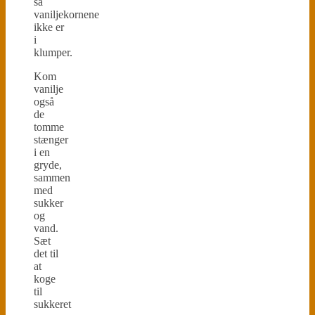
så
vaniljekornene
ikke er
i
klumper.
Kom
vanilje
også
de
tomme
stænger
i en
gryde,
sammen
med
sukker
og
vand.
Sæt
det til
at
koge
til
sukkeret