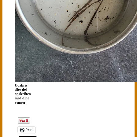
Udskriv
eller del
opskriften
med dine
venner:
Print