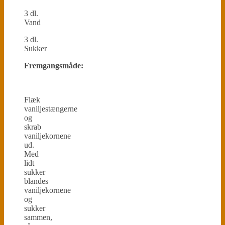
3 dl.
Vand
3 dl.
Sukker
Fremgangsmåde:
Flæk
vaniljestængerne
og
skrab
vaniljekornene
ud.
Med
lidt
sukker
blandes
vaniljekornene
og
sukker
sammen,