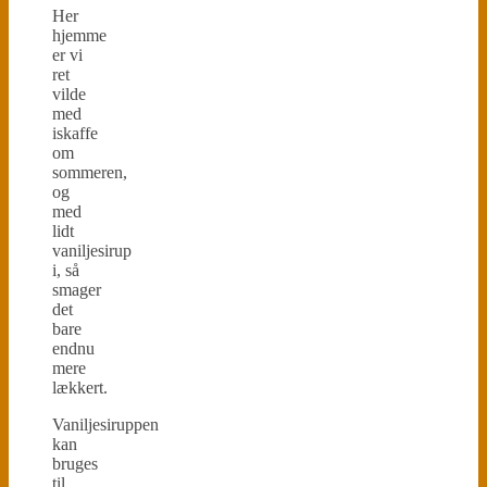
Her
hjemme
er vi
ret
vilde
med
iskaffe
om
sommeren,
og
med
lidt
vaniljesirup
i, så
smager
det
bare
endnu
mere
lækkert.
Vaniljesiruppen
kan
bruges
til