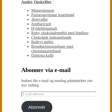
Andet
,
Opskrifter
Mangomousse
Parmesan/timian knækbrød
Ærtevafler
Jordbærcurd
Hyldeblomstsaft
Ruby chokoladetrøffel med hindbær
Chokolade lagkagebunde
Baileys trøfler
Brombærmoussekage med
citronmazarinbund
Dalgona kaffe
Abonner via e-mail
Indtast din e-mail og modtag påmindelser om
nye indlæg.
E-
mail-
adresse
Abonnér