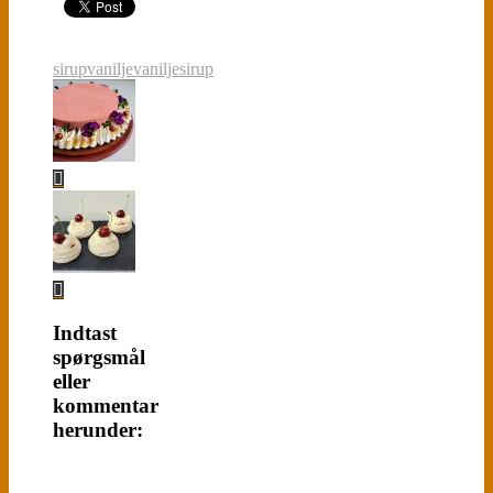
sirup
vanilje
vaniljesirup
Indtast
spørgsmål
eller
kommentar
herunder: