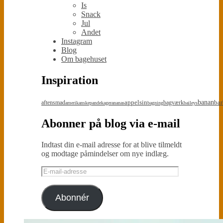
Is
Snack
Jul
Andet
Instagram
Blog
Om bagehuset
Inspiration
appelsin
banan
bar
aftensmad
bagværk
amerikanskepandekager
ananas
bagning
baileys
Abonner på blog via e-mail
Indtast din e-mail adresse for at blive tilmeldt
og modtage påmindelser om nye indlæg.
E-
mail-
adresse
Abonnér