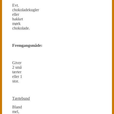
Evt.
chokoladekugler
eller
hakket
mørk
chokolade.
Fremgangsmåde:
Giver
2 små
tærter
eller 1
stor.
Tærtebund
Bland
mel,