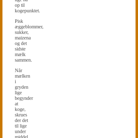
op til
kogepunktet.
Pisk
æggeblommer,
sukker,
maizena
og det
sidste
mælk
sammen.
Når
mælken
i
gryden
lige
begynder
at
koge,
skrues
der det
til lige
under
middel