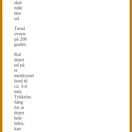
skal
rulle
den
ud.
Tænd
ovnen
på 200
grader.
Rul
dejen
ud på
et
meldrysset
bord til
ca. 3-4
mm.
Tykkelse.
Sørg
for at
dejen
hele
tiden,
kan