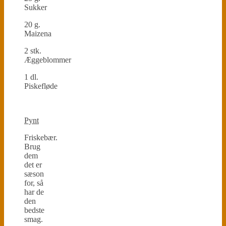
Sukker
20 g.
Maizena
2 stk.
Æggeblommer
1 dl.
Piskefløde
Pynt
Friskebær.
Brug
dem
det er
sæson
for, så
har de
den
bedste
smag.