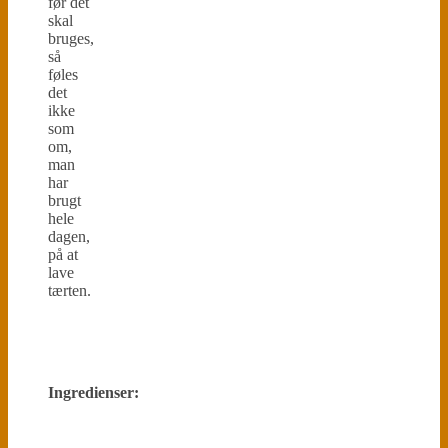
før det
skal
bruges,
så
føles
det
ikke
som
om,
man
har
brugt
hele
dagen,
på at
lave
tærten.
Ingredienser: