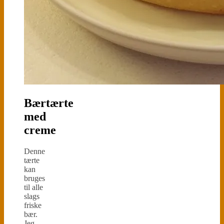
Bærtærte
med
creme
Denne
tærte
kan
bruges
til alle
slags
friske
bær.
Jeg