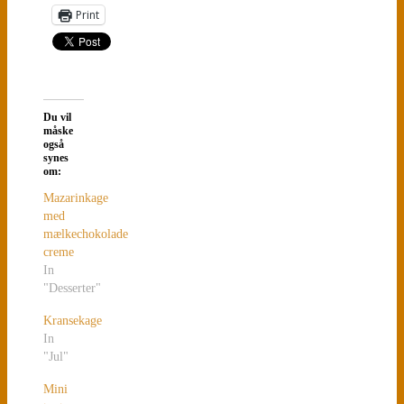
Print
Du vil
måske
også
synes
om:
Mazarinkage
med
mælkechokolade
creme
In
"Desserter"
Kransekage
In
"Jul"
Mini