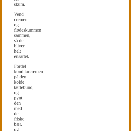
skum.
Vend
cremen
og
flødeskummen
sammen,
så det
bliver
helt
ensartet.
Fordel
konditorcremen
på den
kolde
tærtebund,
og
pynt
den
med
de
friske
bær,
og