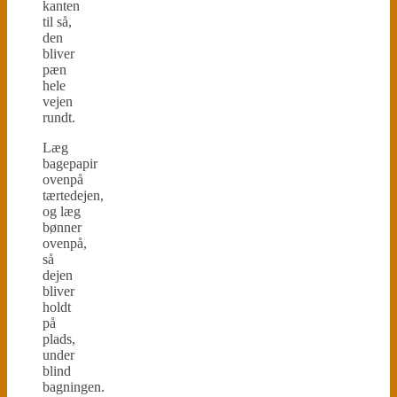
kanten
til så,
den
bliver
pæn
hele
vejen
rundt.
Læg
bagepapir
ovenpå
tærtedejen,
og læg
bønner
ovenpå,
så
dejen
bliver
holdt
på
plads,
under
blind
bagningen.