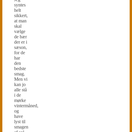
syntes
helt
sikkert,
at man
skal
vælge
de bær
der er i
sæson,
for de
har
den
bedste
smag.
Men vi
kan jo
alle stå
i de
mørke
vintermåned,
og
have
lyst til
smagen