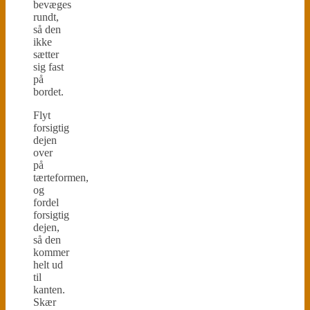
bevæges
rundt,
så den
ikke
sætter
sig fast
på
bordet.
Flyt
forsigtig
dejen
over
på
tærteformen,
og
fordel
forsigtig
dejen,
så den
kommer
helt ud
til
kanten.
Skær