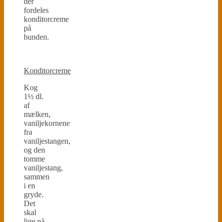
der
fordeles
konditorcreme
på
bunden.
Konditorcreme
Kog
1½ dl.
af
mælken,
vaniljekornene
fra
vaniljestangen,
og den
tomme
vaniljestang,
sammen
i en
gryde.
Det
skal
lige nå