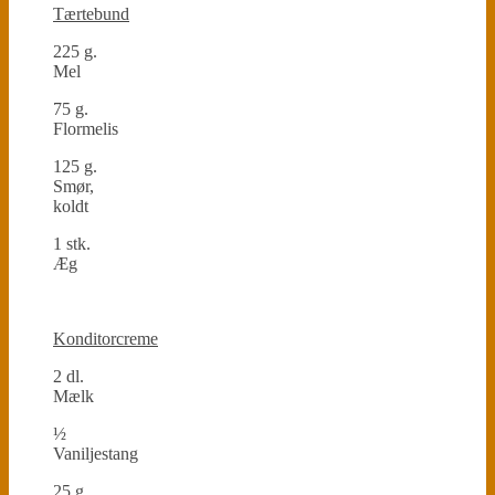
Tærtebund
225 g.
Mel
75 g.
Flormelis
125 g.
Smør,
koldt
1 stk.
Æg
Konditorcreme
2 dl.
Mælk
½
Vaniljestang
25 g.