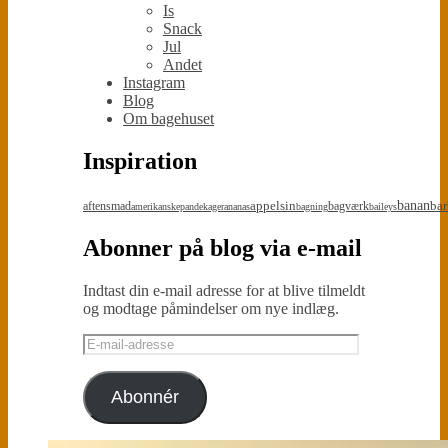
Is
Snack
Jul
Andet
Instagram
Blog
Om bagehuset
Inspiration
appelsin
banan
bar
aftensmad
bagværk
amerikanskepandekager
ananas
bagning
baileys
Abonner på blog via e-mail
Indtast din e-mail adresse for at blive tilmeldt
og modtage påmindelser om nye indlæg.
E-
mail-
adresse
Abonnér