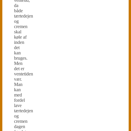
ventetid,
da
både
tærtedejen
og
cremen
skal
køle af
inden
det
kan
bruges.
Men
det er
ventetiden
vær.
Man
kan
med
fordel
lave
tærtedejen
og
cremen
dagen