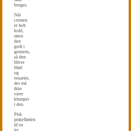
bruges.
Når
cremen
er helt
kold,
røres
den
godt i
gennem,
så den
bliver
blød
og
ensartet,
der må
ikke
være
klumper
i den.
Pisk
piskefløden
til en
let