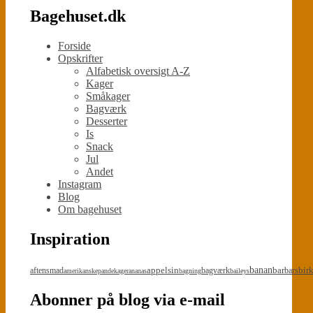
Bagehuset.dk
Forside
Opskrifter
Alfabetisk oversigt A-Z
Kager
Småkager
Bagværk
Desserter
Is
Snack
Jul
Andet
Instagram
Blog
Om bagehuset
Inspiration
appelsin
banan
bar
bir
aftensmad
bagværk
bars
amerikanskepandekager
ananas
bagning
baileys
Abonner på blog via e-mail