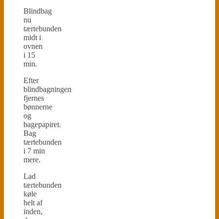
Blindbag
nu
tærtebunden
midt i
ovnen
i 15
min.
Efter
blindbagningen
fjernes
bønnerne
og
bagepapiret.
Bag
tærtebunden
i 7 min
mere.
Lad
tærtebunden
køle
helt af
inden,