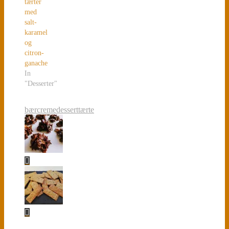
tærter
med
salt-
karamel
og
citron-
ganache
In
"Desserter"
bær
creme
dessert
tærte