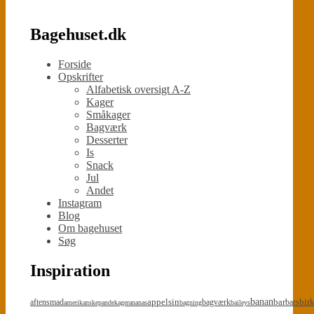
Bagehuset.dk
Forside
Opskrifter
Alfabetisk oversigt A-Z
Kager
Småkager
Bagværk
Desserter
Is
Snack
Jul
Andet
Instagram
Blog
Om bagehuset
Søg
Inspiration
appelsin
banan
bar
bir
aftensmad
bagværk
bars
amerikanskepandekager
ananas
bagning
baileys