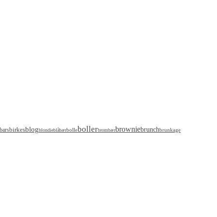
boller
brownie
blog
birkes
brunch
bars
bolle
brunkage
blondie
blåbær
brombær