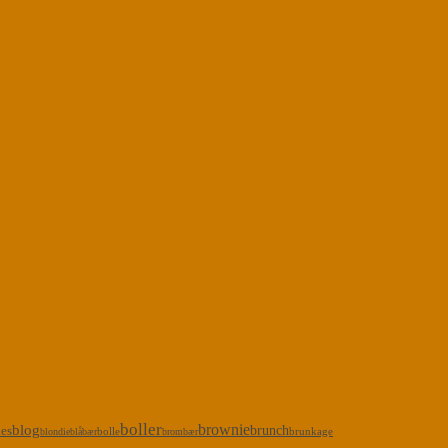
boller
brownie
blog
kes
brunch
bolle
brunkage
blondie
blåbær
brombær