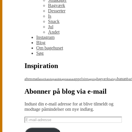
Småkager
Bagværk
Desserter
Is
Snack
Jul
Andet
Instagram
Blog
Om bagehuset
Søg
Inspiration
appelsin
banan
bar
aftensmad
bagværk
amerikanskepandekager
ananas
bagning
baileys
Abonner på blog via e-mail
Indtast din e-mail adresse for at blive tilmeldt og
modtage påmindelser om nye indlæg.
E-
mail-
adresse