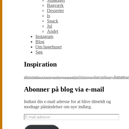
Småkager
Bagværk
Desserter
Is
Snack
Jul
Andet
Instagram
Blog
Om bagehuset
Søg
Inspiration
appelsin
banan
bar
aftensmad
bagværk
amerikanskepandekager
ananas
bagning
baileys
Abonner på blog via e-mail
Indtast din e-mail adresse for at blive tilmeldt og
modtage påmindelser om nye indlæg.
E-
mail-
adresse