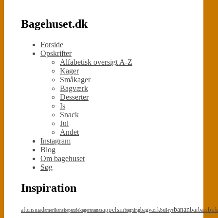
Bagehuset.dk
Forside
Opskrifter
Alfabetisk oversigt A-Z
Kager
Småkager
Bagværk
Desserter
Is
Snack
Jul
Andet
Instagram
Blog
Om bagehuset
Søg
Inspiration
appelsin
banan
bar
bir
aftensmad
bagværk
bars
amerikanskepandekager
ananas
bagning
baileys