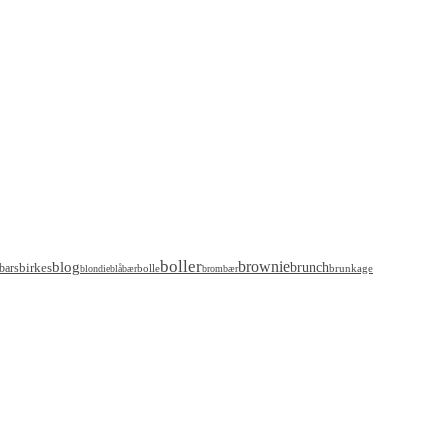
boller
brownie
blog
birkes
brunch
bars
bolle
brunkage
blondie
blåbær
brombær