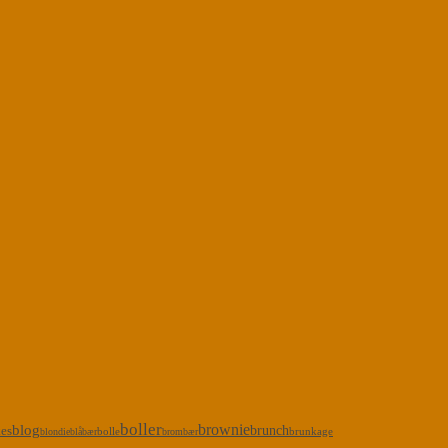
boller
brownie
blog
kes
brunch
bolle
brunkage
blondie
blåbær
brombær