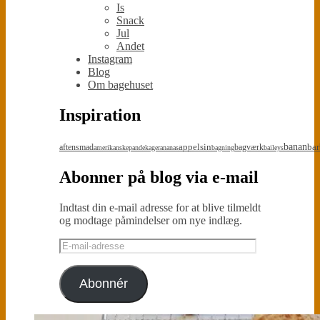
Is
Snack
Jul
Andet
Instagram
Blog
Om bagehuset
Inspiration
appelsin
banan
bar
aftensmad
bagværk
amerikanskepandekager
ananas
bagning
baileys
Abonner på blog via e-mail
Indtast din e-mail adresse for at blive tilmeldt
og modtage påmindelser om nye indlæg.
E-
mail-
adresse
Abonnér