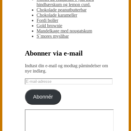
hindbærskum og lemon curd.
Chokolade peanutbutterbar
Chokolade karameller
Fordi boller
Gold brownie
Mandelkage med nougatskum
S`mores myslibar
Abonner via e-mail
Indtast din e-mail og modtag påmindelser om
nye indlæg.
E-
mail-
adresse
Abonnér