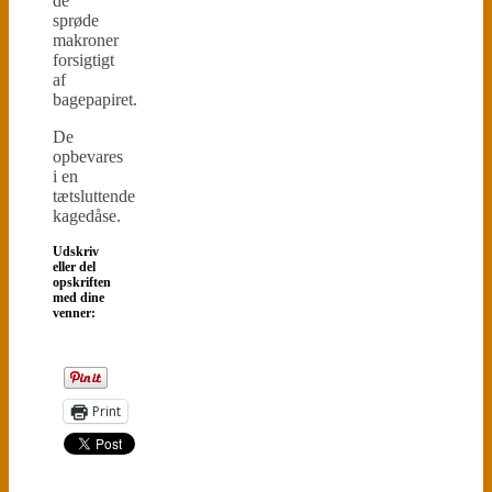
de
sprøde
makroner
forsigtigt
af
bagepapiret.
De
opbevares
i en
tætsluttende
kagedåse.
Udskriv
eller del
opskriften
med dine
venner:
Print