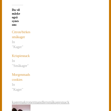
Du vil
måske
også
synes
om:
Citron/birkes
småkager
In
"Kager"
Krispiesnack
In
"Småkager"
Morgenmads
cookies
In
"Kager"
kage
makroner
mandler
småkage
snack