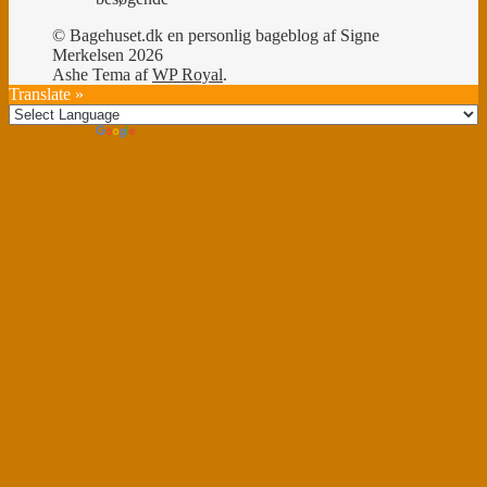
© Bagehuset.dk en personlig bageblog af Signe
Merkelsen 2026
Ashe Tema af
WP Royal
.
Translate »
Powered by
Translate