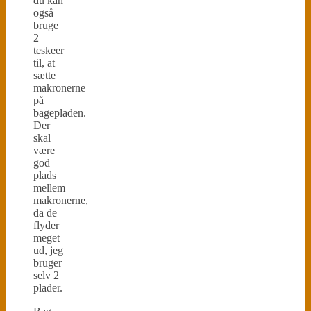
du kan
også
bruge
2
teskeer
til, at
sætte
makronerne
på
bagepladen.
Der
skal
være
god
plads
mellem
makronerne,
da de
flyder
meget
ud, jeg
bruger
selv 2
plader.