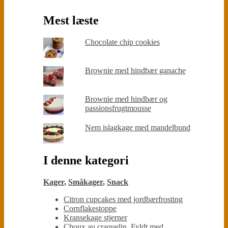
Mest læste
Chocolate chip cookies
Brownie med hindbær ganache
Brownie med hindbær og
passionsfrugtmousse
Nem islagkage med mandelbund
I denne kategori
Kager
,
Småkager
,
Snack
Citron cupcakes med jordbærfrosting
Cornflakestoppe
Kransekage stjerner
Choux au craquelin. Fyldt med