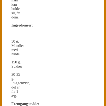
man
kan
holde
sig fra
dem.
Ingredienser:
50 g.
Mandler
med
hinde
150 g.
Sukker
30-35
g.
Æggehvide,
det er
fra 1
æg.
Fremgangsmåde: