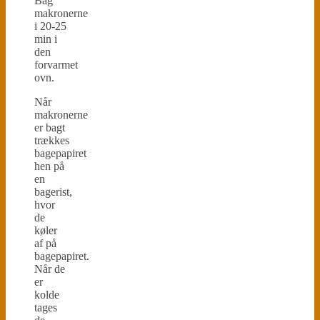
Bag
makronerne
i 20-25
min i
den
forvarmet
ovn.
Når
makronerne
er bagt
trækkes
bagepapiret
hen på
en
bagerist,
hvor
de
køler
af på
bagepapiret.
Når de
er
kolde
tages