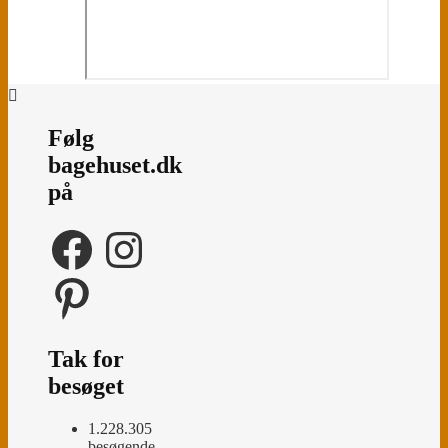
Følg
bagehuset.dk
på
Facebook
Instagram
Pinterest
Tak for
besøget
1.228.305
besøgende