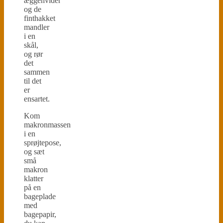
æggehvider
og de
finthakket
mandler
i en
skål,
og rør
det
sammen
til det
er
ensartet.
Kom
makronmassen
i en
sprøjtepose,
og sæt
små
makron
klatter
på en
bageplade
med
bagepapir,