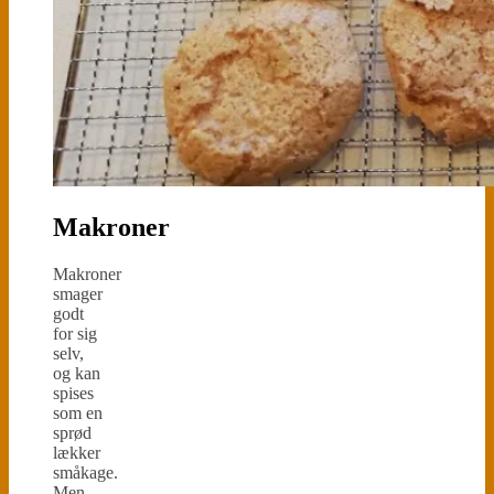
Makroner
Makroner
smager
godt
for sig
selv,
og kan
spises
som en
sprød
lækker
småkage.
Men