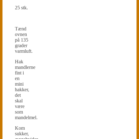
25 stk.
Tænd
ovnen
på 135
grader
varmluft.
Hak
mandlerne
fint i
en
mini
hakker,
det
skal
være
som
mandelmel.
Kom
sukker,