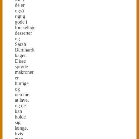
de er
også
rigtig
gode i
forskellige
desserter
og
Sarah
Bernhardt
kager.
Disse
sprøde
makroner
er
hurtige
og
nemme
at lave,
og de
kan
holde
sig
længe,
hvis