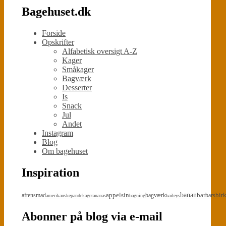
Bagehuset.dk
Forside
Opskrifter
Alfabetisk oversigt A-Z
Kager
Småkager
Bagværk
Desserter
Is
Snack
Jul
Andet
Instagram
Blog
Om bagehuset
Inspiration
appelsin
banan
bar
bir
aftensmad
bagværk
bars
amerikanskepandekager
ananas
bagning
baileys
Abonner på blog via e-mail