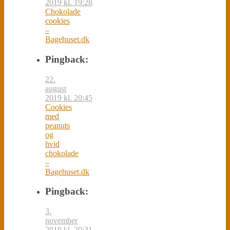
2019 kl. 19:28
Chokolade
cookies
–
Bagehuset.dk
Pingback:
22.
august
2019 kl. 20:45
Cookies
med
peanuts
og
hvid
chokolade
–
Bagehuset.dk
Pingback:
3.
november
2019 kl. 20:31