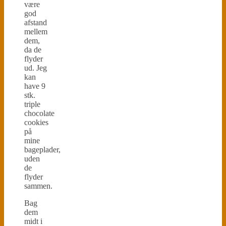
være
god
afstand
mellem
dem,
da de
flyder
ud. Jeg
kan
have 9
stk.
triple
chocolate
cookies
på
mine
bageplader,
uden
de
flyder
sammen.
Bag
dem
midt i