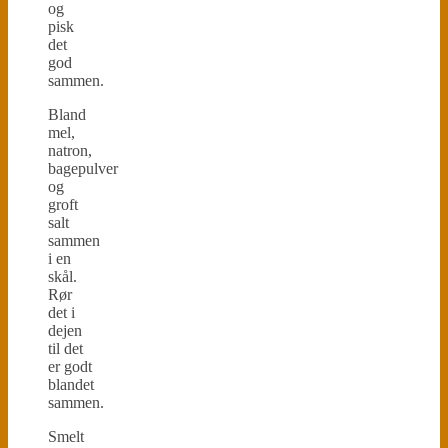
og
pisk
det
god
sammen.
Bland
mel,
natron,
bagepulver
og
groft
salt
sammen
i en
skål.
Rør
det i
dejen
til det
er godt
blandet
sammen.
Smelt