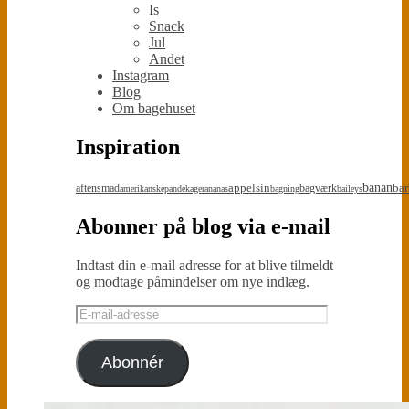
Is
Snack
Jul
Andet
Instagram
Blog
Om bagehuset
Inspiration
appelsin
banan
bar
aftensmad
bagværk
amerikanskepandekager
ananas
bagning
baileys
Abonner på blog via e-mail
Indtast din e-mail adresse for at blive tilmeldt
og modtage påmindelser om nye indlæg.
E-
mail-
adresse
Abonnér