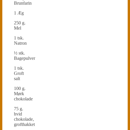
Brunfarin
1 Æg
250 g.
Mel
1 tsk.
Natron
½ stk.
Bagepulver
1 tsk.
Groft
salt
100 g.
Mørk
chokolade
75 g.
hvid
chokolade,
grofthakket