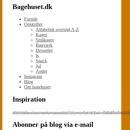
Bagehuset.dk
Forside
Opskrifter
Alfabetisk oversigt A-Z
Kager
Småkager
Bagværk
Desserter
Is
Snack
Jul
Andet
Instagram
Blog
Om bagehuset
Inspiration
appelsin
banan
bar
bir
aftensmad
bagværk
bars
amerikanskepandekager
ananas
bagning
baileys
Abonner på blog via e-mail