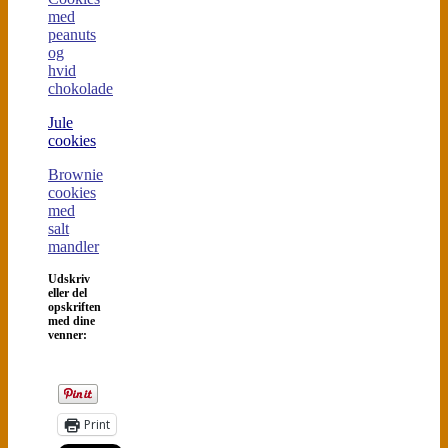
med
peanuts
og
hvid
chokolade
Jule
cookies
Brownie
cookies
med
salt
mandler
Udskriv
eller del
opskriften
med dine
venner:
Print