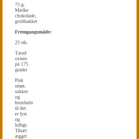
75 g.
Mælke
chokolade,
grofthakket
Fremgangsmåde:
25 stk.
Tænd
ovnen
på 175
grader
Pisk
smør,
sukker
og
brunfarin
til det
er lyst
og
luftigt.
Tilsæt
ægget