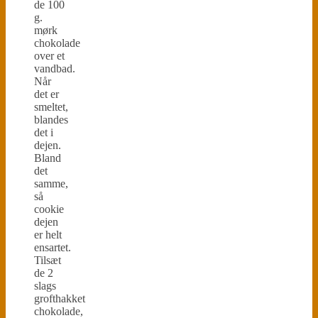
de 100
g.
mørk
chokolade
over et
vandbad.
Når
det er
smeltet,
blandes
det i
dejen.
Bland
det
samme,
så
cookie
dejen
er helt
ensartet.
Tilsæt
de 2
slags
grofthakket
chokolade,