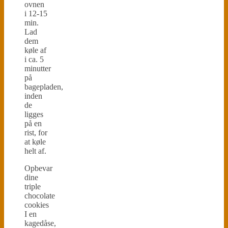
ovnen
i 12-15
min.
Lad
dem
køle af
i ca. 5
minutter
på
bagepladen,
inden
de
ligges
på en
rist, for
at køle
helt af.
Opbevar
dine
triple
chocolate
cookies
I en
kagedåse,