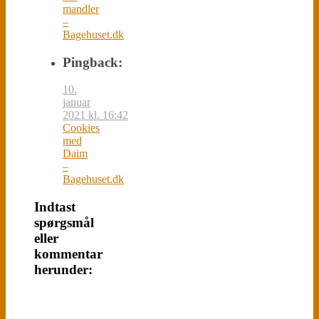
mandler
–
Bagehuset.dk
Pingback:
10.
januar
2021 kl. 16:42
Cookies
med
Daim
–
Bagehuset.dk
Indtast
spørgsmål
eller
kommentar
herunder: