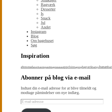
Småkager
Bagværk
Desserter
Is
Snack
Jul
Andet
Instagram
Blog
Om bagehuset
Søg
Inspiration
appelsin
banan
bar
aftensmad
bagværk
amerikanskepandekager
ananas
bagning
baileys
Abonner på blog via e-mail
Indtast din e-mail adresse for at blive tilmeldt og
modtage påmindelser om nye indlæg.
E-
mail-
adresse