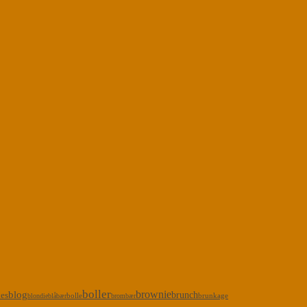
boller
brownie
blog
kes
brunch
bolle
brunkage
blondie
blåbær
brombær