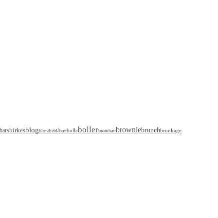
boller
brownie
blog
birkes
brunch
bars
bolle
brunkage
blondie
blåbær
brombær