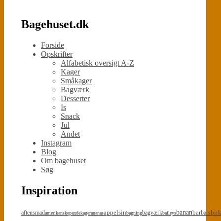
Bagehuset.dk
Forside
Opskrifter
Alfabetisk oversigt A-Z
Kager
Småkager
Bagværk
Desserter
Is
Snack
Jul
Andet
Instagram
Blog
Om bagehuset
Søg
Inspiration
appelsin
banan
bar
bir
aftensmad
bagværk
bars
amerikanskepandekager
ananas
bagning
baileys