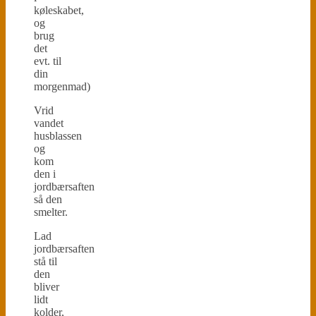
køleskabet,
og
brug
det
evt. til
din
morgenmad)
Vrid
vandet
husblassen
og
kom
den i
jordbærsaften
så den
smelter.
Lad
jordbærsaften
stå til
den
bliver
lidt
kolder,