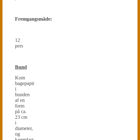
Fremgangsmåde:
12
pers
Bund
Kom
bagepapir
i
bunden
af en
form
på ca.
23 cm
i
diameter,
og
kageplast