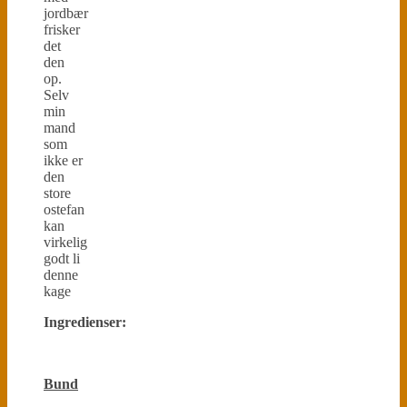
jordbær
frisker
det
den
op.
Selv
min
mand
som
ikke er
den
store
ostefan
kan
virkelig
godt li
denne
kage
Ingredienser:
Bund