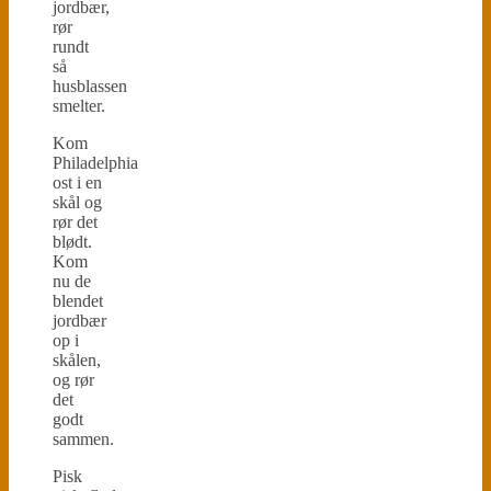
jordbær,
rør
rundt
så
husblassen
smelter.
Kom
Philadelphia
ost i en
skål og
rør det
blødt.
Kom
nu de
blendet
jordbær
op i
skålen,
og rør
det
godt
sammen.
Pisk