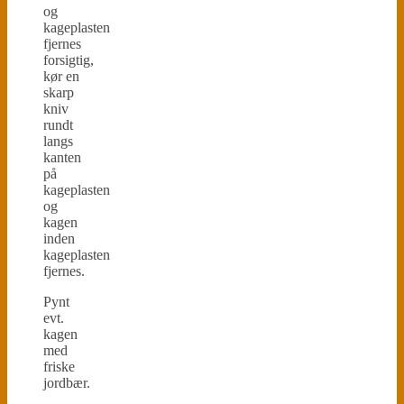
og
kageplasten
fjernes
forsigtig,
kør en
skarp
kniv
rundt
langs
kanten
på
kageplasten
og
kagen
inden
kageplasten
fjernes.
Pynt
evt.
kagen
med
friske
jordbær.