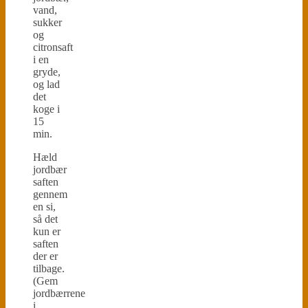
vand,
sukker
og
citronsaft
i en
gryde,
og lad
det
koge i
15
min.
Hæld
jordbær
saften
gennem
en si,
så det
kun er
saften
der er
tilbage.
(Gem
jordbærrene
i