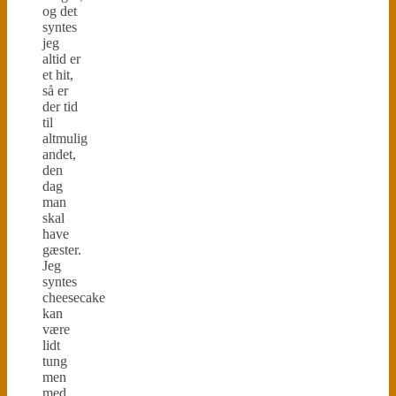
og det
syntes
jeg
altid er
et hit,
så er
der tid
til
altmulig
andet,
den
dag
man
skal
have
gæster.
Jeg
syntes
cheesecake
kan
være
lidt
tung
men
med