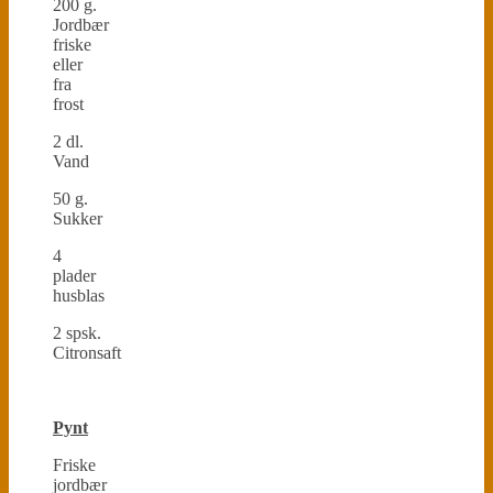
200 g.
Jordbær
friske
eller
fra
frost
2 dl.
Vand
50 g.
Sukker
4
plader
husblas
2 spsk.
Citronsaft
Pynt
Friske
jordbær