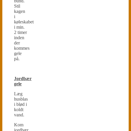
bund.
Stil
kagen
i
køleskabet
i min.
2 timer
inden
der
kommes
gele
på.
Jordbær
gele
Læg
husblas
i blød i
koldt
vand.
Kom
jordbær,