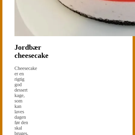
Jordbær
cheesecake
Cheesecake
er en
rigtig
god
dessert
kage,
som
kan
laves
dagen
før den
skal
bruges,