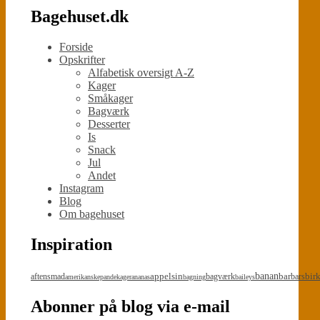
Bagehuset.dk
Forside
Opskrifter
Alfabetisk oversigt A-Z
Kager
Småkager
Bagværk
Desserter
Is
Snack
Jul
Andet
Instagram
Blog
Om bagehuset
Inspiration
appelsin
banan
bar
bir
aftensmad
bagværk
bars
amerikanskepandekager
ananas
bagning
baileys
Abonner på blog via e-mail