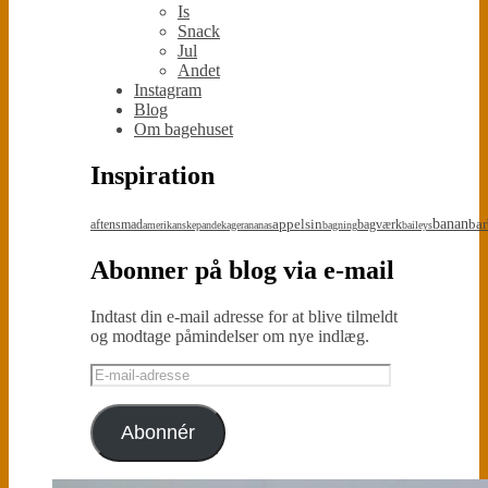
Is
Snack
Jul
Andet
Instagram
Blog
Om bagehuset
Inspiration
appelsin
banan
bar
aftensmad
bagværk
amerikanskepandekager
ananas
bagning
baileys
Abonner på blog via e-mail
Indtast din e-mail adresse for at blive tilmeldt
og modtage påmindelser om nye indlæg.
E-
mail-
adresse
Abonnér