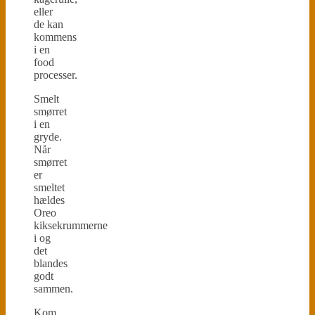
eller
de kan
kommens
i en
food
processer.
Smelt
smørret
i en
gryde.
Når
smørret
er
smeltet
hældes
Oreo
kiksekrummerne
i og
det
blandes
godt
sammen.
Kom