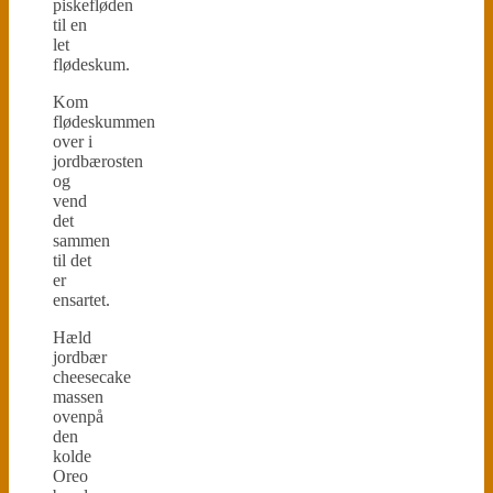
piskefløden
til en
let
flødeskum.
Kom
flødeskummen
over i
jordbærosten
og
vend
det
sammen
til det
er
ensartet.
Hæld
jordbær
cheesecake
massen
ovenpå
den
kolde
Oreo