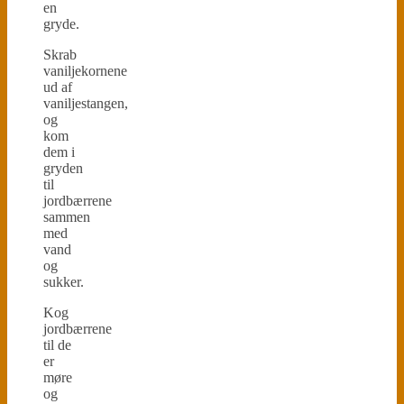
en
gryde.
Skrab
vaniljekornene
ud af
vaniljestangen,
og
kom
dem i
gryden
til
jordbærrene
sammen
med
vand
og
sukker.
Kog
jordbærrene
til de
er
møre
og