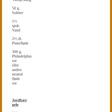
50 g.
Sukker
1½
spsk.
Vand
2½ dl.
Piskefløde
300 g.
Philadelphia
ost
eller
anden
neutral
fløde
ost
Jordbær
gele