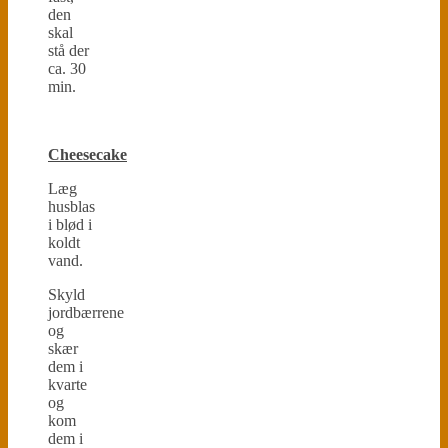
den
skal
stå der
ca. 30
min.
Cheesecake
Læg
husblas
i blød i
koldt
vand.
Skyld
jordbærrene
og
skær
dem i
kvarte
og
kom
dem i