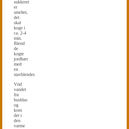
sukkeret
er
smeltet,
det
skal
koge i
ca. 2-4
min.
Blend
de
kogte
jordbær
med
en
stavblender.
Vrid
vandet
fra
husblas
og
kom
det i
den
varme